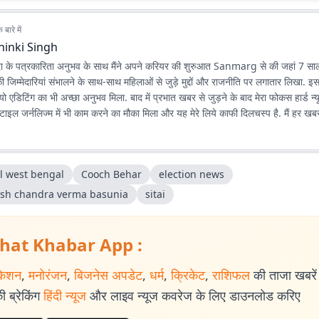
बारे में
hinki Singh
दा के पत्रकारिता अनुभव के साथ मैंने अपने करियर की शुरुआत Sanmarg से की जहां 7 स
क की जिम्मेदारियां संभालने के साथ-साथ महिलाओं से जुड़े मुद्दों और राजनीति पर लगातार लिखा. इस
ो एडिटिंग का भी अच्छा अनुभव मिला. बाद में प्रभात खबर से जुड़ने के बाद मेरा फोकस हार्ड न्य
्टाइल जर्नलिज्म में भी काम करने का मौका मिला और यह मेरे लिये काफी दिलचस्प है. मैं हर ख
द को लगातार बेहतर बनाने में यकीन रखती हूं.
l west bengal
Cooch Behar
election news
ish chandra verma basunia
sitai
hat Khabar App :
केशन
,
मनोरंजन
,
बिजनेस अपडेट
,
धर्म
,
क्रिकेट
,
राशिफल
की ताजा खबरें प
 ब्रेकिंग
हिंदी न्यूज
और लाइव न्यूज कवरेज के लिए डाउनलोड करिए