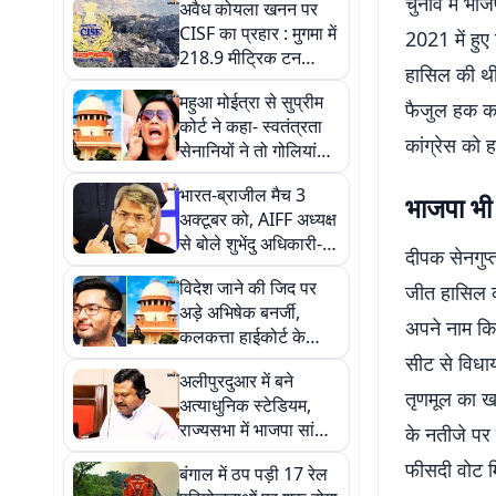
चुनाव में भा
अवैध कोयला खनन पर
CISF का प्रहार : मुगमा में
2021 में हुए
218.9 मीट्रिक टन
हासिल की थी
कोयला जब्त, जानें कितनी
महुआ मोईत्रा से सुप्रीम
है कीमत
फैजुल हक कां
कोर्ट ने कहा- स्वतंत्रता
कांग्रेस को
सेनानियों ने तो गोलियां
खायीं थीं, आपको अंडे से
भारत-ब्राजील मैच 3
डर क्यों?
भाजपा भी 
अक्टूबर को, AIFF अध्यक्ष
से बोले शुभेंदु अधिकारी-
दीपक सेनगुप्त
बंगाल सरकार करेगी
विदेश जाने की जिद पर
जीत हासिल की
सहयोग
अड़े अभिषेक बनर्जी,
अपने नाम किय
कलकत्ता हाईकोर्ट के
इनकार के बाद फिर पहुंचे
सीट से विधाय
अलीपुरदुआर में बने
सुप्रीम कोर्ट
तृणमूल का खा
अत्याधुनिक स्टेडियम,
राज्यसभा में भाजपा सांसद
के नतीजे पर
प्रकाश चिक बड़ाईक की
फीसदी वोट म
बंगाल में ठप पड़ी 17 रेल
मांग