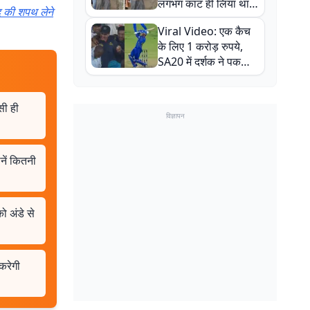
लगभग काट ही लिया था,
द की शपथ लेने
न्यूजीलैंड सीरीज से पहले
Viral Video: एक कैच
बाल-बाल बचे
के लिए 1 करोड़ रुपये,
SA20 में दर्शक ने पकड़ा
एक हाथ से गजब का कैच
ैसी ही
विज्ञापन
नें कितनी
को अंडे से
करेगी