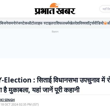
Searc
बिजनेस
मनोरंजन
टेक
ऑटो
लाइफ स्टाइल
राशिफल
धर्म
खेल
देश
विश्व
शॉर्ट्स
वीडियो
ओ
विज्ञापन
lection : सिताई विधानसभा उपचुनाव में र
 है मुकाबला, यहां जानें पूरी कहानी
KI SINGH
, 18 OCT 2024 02:35 PM (IST)