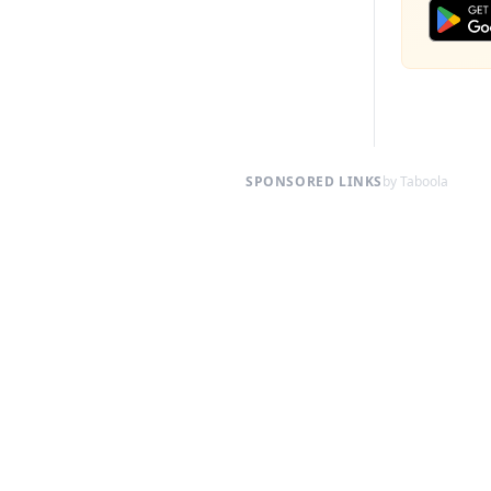
SPONSORED LINKS
by Taboola