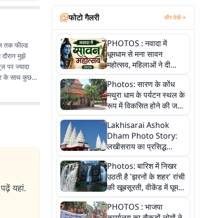
फोटो गैलरी
और देखें
PHOTOS : नवादा में
ाल तक फील्ड
धूमधाम से मना सावन
 दौरान मुझे
महोत्सव, महिलाओं ने दी
ूज पर ज्यादा
सांस्कृतिक प्रस्तुतियां
बर के साथ कुछ
Photos: सारण के कोंध
मथुरा धाम के पर्यटन स्थल के
रूप में विकसित होने की जगी
आस, 9 तस्वीरों में देखें पूरी
Lakhisarai Ashok
कहानी
Dham Photo Story:
लखीसराय का प्रसिद्ध
अशोक धाम—आस्था,
Photos: बारिश में निखर
श्रृंगार, अनुष्ठान और
उठती है 'झरनों के शहर' रांची
अलौकिक संध्या आरती के
ढ़ें यहां.
की खूबसूरती, वीकेंड में घूम
विहंगम दृश्य
आएं ये 5 वादियां
PHOTOS : भाजपा
कार्यालय का सैकड़ों लोगों ने