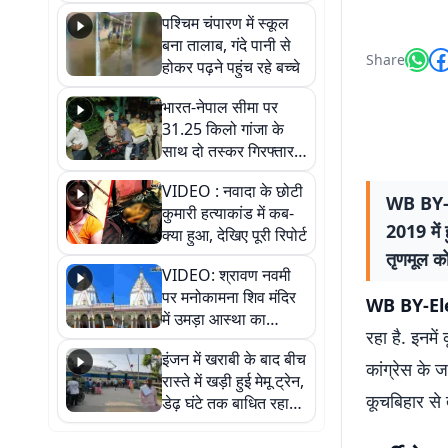
गिरफ्तार
पश्चिम चंपारण में स्कूल
बना तालाब, गंदे पानी से
Share
होकर पढ़ने पहुंच रहे बच्चे
भारत-नेपाल सीमा पर
31.25 किलो गांजा के
साथ दो तस्कर गिरफ्तार,
नेपाली नंबर की बाइक
VIDEO : नवादा के छोटी
जब्त
WB BY-El
कुमारी हत्याकांड में कब-
2019 में 
क्या हुआ, देखिए पूरी रिपोर्ट
तृणमूल क
VIDEO: श्रावण नवमी
पर मनोकामना शिव मंदिर
WB BY-Ele
में उमड़ा आस्था का
रहा है. इनमे
सैलाब, हर-हर महादेव के
इंजन में खराबी के बाद बीच
जयघोष से गूंजा परिसर
कांग्रेस के 
रास्ते में खड़ी हुई मेमू ट्रेन,
कूचबिहार से 
डेढ़ घंटे तक बाधित रहा
आवागमन