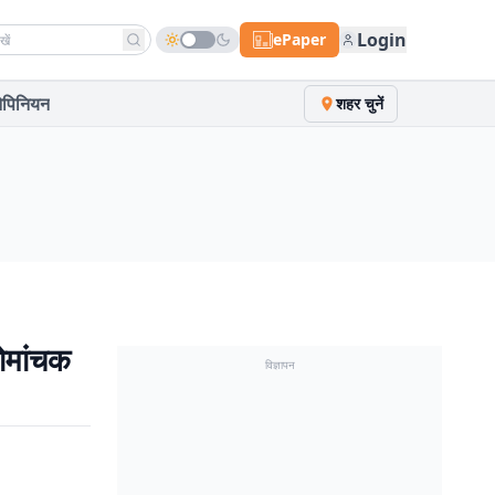
h news
Login
ePaper
पिनियन
शहर चुनें
ोमांचक
विज्ञापन