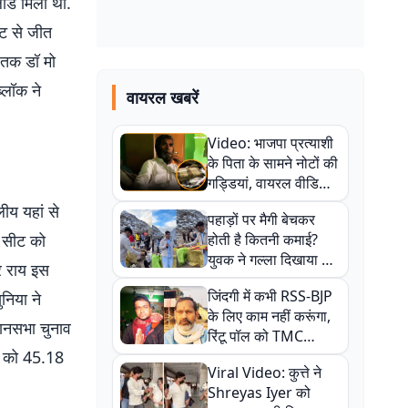
लीड मिली थी.
ोट से जीत
 तक डॉ मो
्लॉक ने
वायरल खबरें
Video: भाजपा प्रत्याशी
के पिता के सामने नोटों की
गड्डियां, वायरल वीडियो
से राजनीति में उबाल,
लीय यहां से
पहाड़ों पर मैगी बेचकर
अजित महतो बोले- TMC
स सीट को
होती है कितनी कमाई?
की गंदी चाल
युवक ने गल्ला दिखाया तो
्र राय इस
नौकरी वालों के खड़े हो गए
जिंदगी में कभी RSS-BJP
निया ने
कान
के लिए काम नहीं करूंगा,
धानसभा चुनाव
रिंटू पॉल को TMC
पा को 45.18
ऑफिस में ले जाकर पीटा,
Viral Video: कुत्ते ने
Video वायरल
Shreyas Iyer को