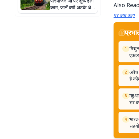
परियोजनाओं पर शुरू होगा
Also Read
काम, जानें क्यों अटके थे
प्रोजेक्ट
पर क्या कहा
प्रभा
मिथुन
1
एक्ट
अवैध
2
है क
महुआ 
3
डर क्
भारत-
4
सहय