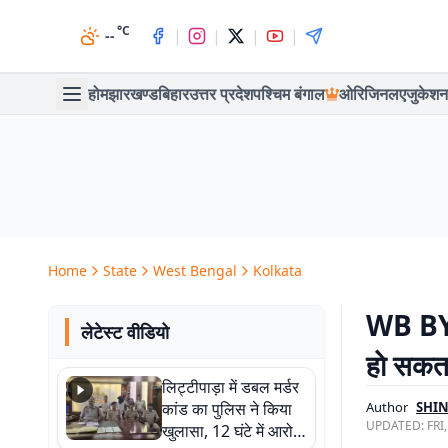
°C
|
|
|
|
--
होम
झारखण्ड
बिहार
उत्तर प्रदेश
पश्चिम बंगाल
ओरिजिनल
एजुकेशन
Home
State
West Bengal
Kolkata
WB BY-E
लेटेस्ट वीडियो
हाे सकता
लिट्टीपाड़ा में डबल मर्डर
कांड का पुलिस ने किया
Author
SHIN
UPDATED:
FRI
खुलासा, 12 घंटे में आरोपी