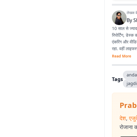
लेखक के 
By
S
10 साल से ज्या
रिपोर्टिंग, डेस्
एंकरिंग और वीडिय
रहा. वहीं लाइफस
नया सीखने और खु
Read More
anda
Tags
jagd
Prab
देश
,
एजु
रोजाना की