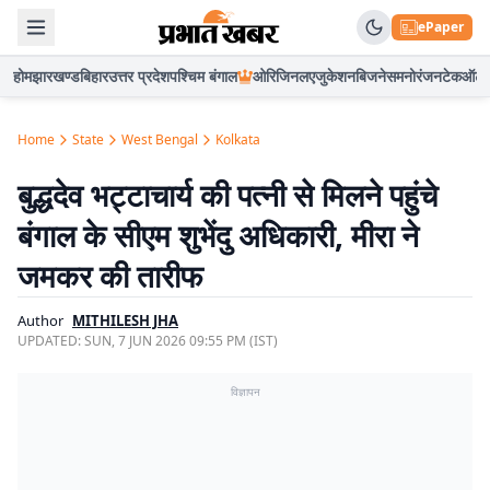
ePaper
होम
झारखण्ड
बिहार
उत्तर प्रदेश
पश्चिम बंगाल
ओरिजिनल
एजुकेशन
बिजनेस
मनोरंजन
टेक
ऑटो
Home
State
West Bengal
Kolkata
बुद्धदेव भट्टाचार्य की पत्नी से मिलने पहुंचे
बंगाल के सीएम शुभेंदु अधिकारी, मीरा ने
जमकर की तारीफ
Author
MITHILESH JHA
UPDATED:
SUN, 7 JUN 2026 09:55 PM (IST)
विज्ञापन