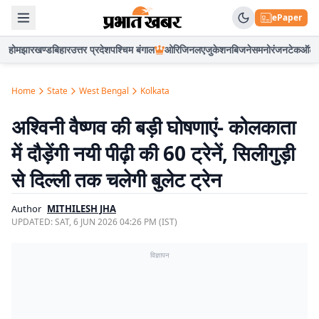
ePaper
होम
झारखण्ड
बिहार
उत्तर प्रदेश
पश्चिम बंगाल
ओरिजिनल
एजुकेशन
बिजनेस
मनोरंजन
टेक
ऑटो
Home
State
West Bengal
Kolkata
अश्विनी वैष्णव की बड़ी घोषणाएं- कोलकाता
में दौड़ेंगी नयी पीढ़ी की 60 ट्रेनें, सिलीगुड़ी
से दिल्ली तक चलेगी बुलेट ट्रेन
Author
MITHILESH JHA
UPDATED:
SAT, 6 JUN 2026 04:26 PM (IST)
विज्ञापन