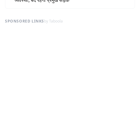
व्यवस्था, बंद रहेंगी प्रमुख सड़कें
SPONSORED LINKS
by Taboola