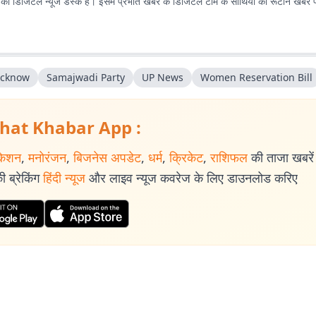
ा डिजिटल न्यूज डेस्क है। इसमें प्रभात खबर के डिजिटल टीम के साथियों की रूटीन खबरें 
lucknow
Samajwadi Party
UP News
Women Reservation Bill
hat Khabar App :
केशन
,
मनोरंजन
,
बिजनेस अपडेट
,
धर्म
,
क्रिकेट
,
राशिफल
की ताजा खबरें प
 ब्रेकिंग
हिंदी न्यूज
और लाइव न्यूज कवरेज के लिए डाउनलोड करिए