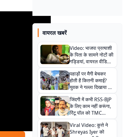
वायरल खबरें
Video: भाजपा प्रत्याशी
के पिता के सामने नोटों की
गड्डियां, वायरल वीडियो
से राजनीति में उबाल,
पहाड़ों पर मैगी बेचकर
अजित महतो बोले- TMC
होती है कितनी कमाई?
की गंदी चाल
युवक ने गल्ला दिखाया तो
नौकरी वालों के खड़े हो गए
जिंदगी में कभी RSS-BJP
कान
के लिए काम नहीं करूंगा,
रिंटू पॉल को TMC
ऑफिस में ले जाकर पीटा,
Viral Video: कुत्ते ने
Video वायरल
Shreyas Iyer को