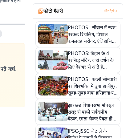
प्रकाशित होती
फोटो गैलरी
और देखें
PHOTOS : सीवान में स्वत:
प्रकट शिवलिंग, विशाल
कमलदह सरोवर, ऐतिहासिक
महेंद्रनाथ मंदिर और घंटाघर
PHOTOS: बिहार के 4
की कहानी, तस्वीरों में देखिए
प्रसिद्ध मंदिर, जहां दर्शन के
लिए देशभर से आते हैं
ढ़ें यहां.
श्रद्धालु, जानिए इनकी
PHOTOS : पहली सोमवारी
खासियत
पर शिवभक्ति में डूबा हाजीपुर,
सुबह-सुबह बाबा हरिहरनाथ
मंदिर पहुंचे तेजस्वी, 10
झारखंड विधानसभा मॉनसून
तस्वीरों में देखें नजारा
सत्र से पहले सर्वदलीय
बैठक, छाता लेकर पैदल ही
सत्ता पक्ष की मीटिंग में पहुंचे
JPSC-JSSC घोटाले के
सीएम, देखें तस्वीरें
विरोध में छात्रों ने निकाला