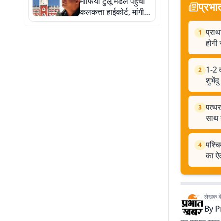
माफिया टुलू मंडल पहुंचा
प्रभा
कलकत्ता हाईकोर्ट, मांगी
सुरक्षा
प्राथ
1
होगी 
1-2 व
2
शुभें
पत्थर
3
साथ 
पश्चि
4
का ऐ
लेखक के 
By
P