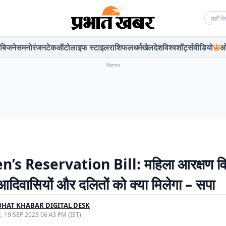
Searc
बिजनेस
मनोरंजन
टेक
ऑटो
लाइफ स्टाइल
राशिफल
धर्म
खेल
देश
विश्व
शॉर्ट्स
वीडियो
ओ
विज्ञापन
s Reservation Bill: महिला आरक्षण विध
 आदिवासियों और दलितों को क्या मिलेगा – सपा
HAT KHABAR DIGITAL DESK
, 19 SEP 2023 06:43 PM (IST)