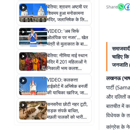
सुनिए
बेतिया: श्रावण अष्टमी पर
Share
शिवमय हुआ मनोकामना
मंदिर, जलाभिषेक के लिए
लगी लंबी कतारें
VIDEO: 'अब सिर्फ
ओलंपिक पर नजर'... खेल
मंत्री से मुलाकात के बाद
समाजवादी 
जैसमीन लंबोरिया का बड़ा
बेतिया: नीमिया माई स्थान
चाहिए कि
बयान
मंदिर में 201 महिलाओं ने
जनजाति (
निकाली भव्य कलश
शोभायात्रा, शिवलिंग
लखनऊ (भाष
VIDEO: कलकत्ता
प्राण-प्रतिष्ठा महोत्सव
हाईकोर्ट में अभिषेक बनर्जी
पार्टी (Sam
शुरू
की याचिका खारिज, जानें
और दलितों को
क्या है पूरा मामला
सनसरैया छोटी नहर टूटी,
बातचीत में 
सड़क संपर्क बाधित,
विधेयक के त
मछली पालकों को भारी
नुकसान
कांग्रेस के