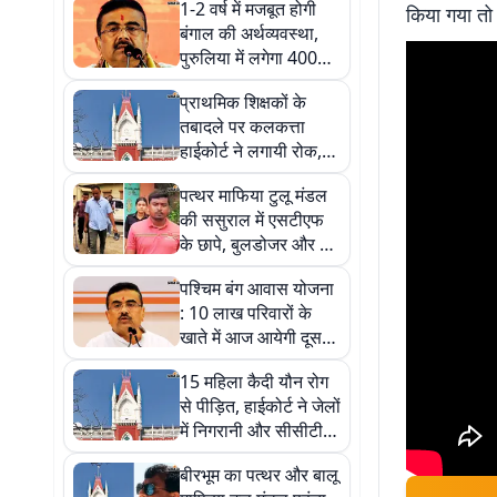
1-2 वर्ष में मजबूत होगी
किया गया तो
बंगाल की अर्थव्यवस्था,
पुरुलिया में लगेगा 4000
करोड़ का स्टील प्लांट :
प्राथमिक शिक्षकों के
शुभेंदु अधिकारी
तबादले पर कलकत्ता
हाईकोर्ट ने लगायी रोक,
जानें नयी एसओपी पर कब
पत्थर माफिया टुलू मंडल
होगी सुनवाई
की ससुराल में एसटीएफ
के छापे, बुलडोजर और बम
निरोधक दस्ते के साथ की
पश्चिम बंग आवास योजना
खुदाई
: 10 लाख परिवारों के
खाते में आज आयेगी दूसरी
किस्त, शुभेंदु अधिकारी का
15 महिला कैदी यौन रोग
ऐलान
से पीड़ित, हाईकोर्ट ने जेलों
में निगरानी और सीसीटीवी
पर मांगी रिपोर्ट
बीरभूम का पत्थर और बालू