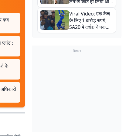
लगभग काट ही लिया था,
न्यूजीलैंड सीरीज से पहले
Viral Video: एक कैच
बाल-बाल बचे
पर कब
के लिए 1 करोड़ रुपये,
SA20 में दर्शक ने पकड़ा
एक हाथ से गजब का कैच
प्लांट :
विज्ञापन
ते के
ु अधिकारी