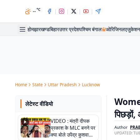
°C
|
|
|
|
--
होम
झारखण्ड
बिहार
उत्तर प्रदेश
पश्चिम बंगाल
ओरिजिनल
एजुकेशन
Home
State
Uttar Pradesh
Lucknow
Women’
लेटेस्ट वीडियो
पिछड़ों,
VIDEO : मंत्री दीपक
प्रकाश के MLC बनने पर
Author
PRAB
UPDATED:
TUE
क्या बोले उपेंद्र कुशवाहा,