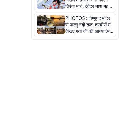
तिरंगा मार्च, देवेंद्र नाथ महतो
ने किया जल ग्रहण, देखें
PHOTOS : विष्णुपद मंदिर
तस्वीरें
से फल्गु नदी तक, तस्वीरों में
देखिए गया जी की आध्यात्मिक
पहचान