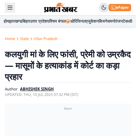
ePaper
होम
झारखण्ड
बिहार
उत्तर प्रदेश
पश्चिम बंगाल
ओरिजिनल
एजुकेशन
बिजनेस
मनोरंजन
टेक
ऑटो
Home
State
Uttar Pradesh
कलयुगी मां के लिए फांसी, प्रेमी को उम्रकैद
— मासूमों के हत्याकांड में कोर्ट का कड़ा
प्रहार
Author
ABHISHEK SINGH
UPDATED:
THU, 10 JUL 2025 07:32 PM (IST)
विज्ञापन