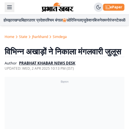
ePaper
होम
झारखण्ड
बिहार
उत्तर प्रदेश
पश्चिम बंगाल
ओरिजिनल
एजुकेशन
बिजनेस
मनोरंजन
टेक
ऑटो
Home
State
Jharkhand
Simdega
विभिन्न अखाड़ों ने निकाला मंगलवारी जुलूस
Author
PRABHAT KHABAR NEWS DESK
UPDATED:
WED, 2 APR 2025 10:13 PM (IST)
विज्ञापन