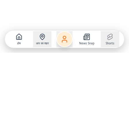
होम
आप का शहर
News Snap
Shorts
Follow us on
X
Download Mobile App