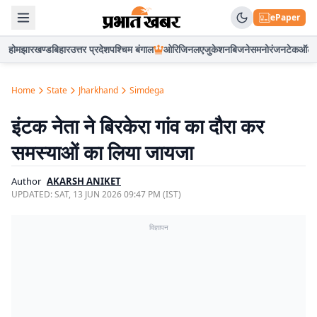
ePaper
होम
झारखण्ड
बिहार
उत्तर प्रदेश
पश्चिम बंगाल
ओरिजिनल
एजुकेशन
बिजनेस
मनोरंजन
टेक
ऑटो
Home
State
Jharkhand
Simdega
इंटक नेता ने बिरकेरा गांव का दौरा कर
समस्याओं का लिया जायजा
Author
AKARSH ANIKET
UPDATED:
SAT, 13 JUN 2026 09:47 PM (IST)
विज्ञापन