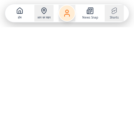
होम
आप का शहर
News Snap
Shorts
Follow us on
X
Download Mobile App
State
›
Jharkhand
›
Hindi News
Gumla News
Bihar News
Dumka News