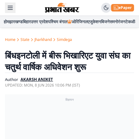
ePaper
होम
झारखण्ड
बिहार
उत्तर प्रदेश
पश्चिम बंगाल
ओरिजिनल
एजुकेशन
बिजनेस
मनोरंजन
टेक
ऑटो
Home
State
Jharkhand
Simdega
बिंधइनटोली में बीरू भिखारिएट युवा संघ का
चतुर्थ वार्षिक अधिवेशन शुरू
Author
AKARSH ANIKET
UPDATED:
MON, 8 JUN 2026 10:06 PM (IST)
विज्ञापन