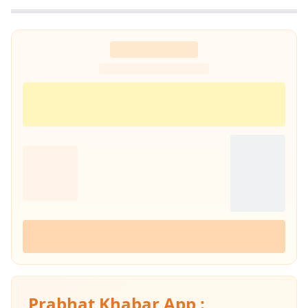
Prabhat Khabar App :