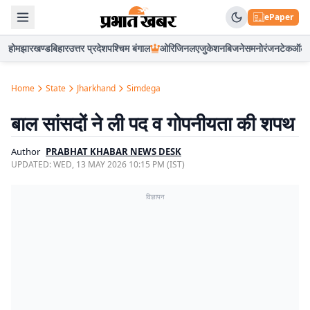
ePaper
होम
झारखण्ड
बिहार
उत्तर प्रदेश
पश्चिम बंगाल
ओरिजिनल
एजुकेशन
बिजनेस
मनोरंजन
टेक
ऑटो
Home
State
Jharkhand
Simdega
बाल सांसदों ने ली पद व गोपनीयता की शपथ
Author
PRABHAT KHABAR NEWS DESK
UPDATED:
WED, 13 MAY 2026 10:15 PM (IST)
विज्ञापन