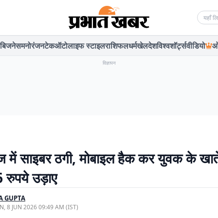
Searc
बिजनेस
मनोरंजन
टेक
ऑटो
लाइफ स्टाइल
राशिफल
धर्म
खेल
देश
विश्व
शॉर्ट्स
वीडियो
ओ
विज्ञापन
ज में साइबर ठगी, मोबाइल हैक कर युवक के खात
रुपये उड़ाए
A GUPTA
, 8 JUN 2026 09:49 AM (IST)