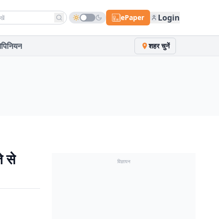
h news
Login
ePaper
पिनियन
शहर चुनें
े से
विज्ञापन