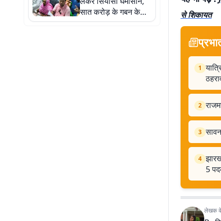
लेकर सियासी घमासान,
सात करोड़ के गबन के
से शिकायत
आरोप पर प्रधान ने दी
सफाई
प्रभा
यात्र
1
ठहरा
राजम
2
सावन 
3
झारखं
4
5 पद
लेखक के 