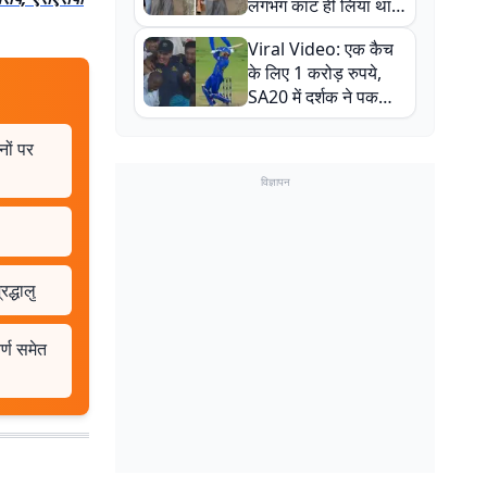
लगभग काट ही लिया था,
न्यूजीलैंड सीरीज से पहले
Viral Video: एक कैच
बाल-बाल बचे
के लिए 1 करोड़ रुपये,
SA20 में दर्शक ने पकड़ा
एक हाथ से गजब का कैच
नों पर
विज्ञापन
द्धालु
र्ण समेत