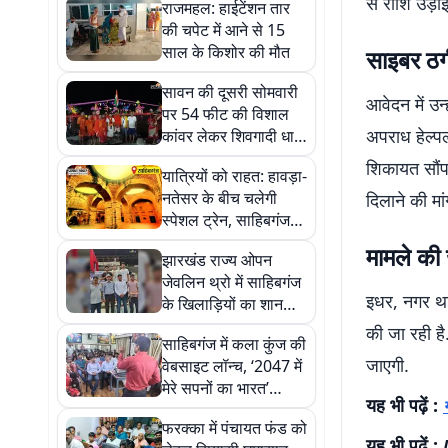
से राशि उड़ाई
राजमहल: हाईटेंशन तार
की चपेट में आने से 15
साल के किशोर की मौत
साइबर ठग
सावन की दूसरी सोमवारी
आवेदन में उन
पर 54 फीट की विशाल
अपराध हेल्प
कांवर लेकर शिवगादी धाम
रवाना हुए श्रद्धालु
शिकायत सौंप
यात्रियों को राहत: हावड़ा-
नतेसर के बीच चलेगी
दिलाने की मा
स्पेशल ट्रेन, साहिबगंज
समेत कई स्टेशनों पर
मामले की 
झारखंड राज्य ओपन
ठहराव
जेवलिन थ्रो में साहिबगंज
इधर, नगर थान
के खिलाड़ियों का शानदार
प्रदर्शन, 3 स्वर्ण समेत 5
की जा रही ह
साहिबगंज में कला कुंज की
पदक जीते
जाएगी.
वेबसाइट लॉन्च, ‘2047 में
मेरे सपनों का भारत’
यह भी पढ़ें :
ऑनलाइन चित्रकला
फरक्का में पंचायत फंड को
प्रतियोगिता शुरू
यह भी पढ़ें :