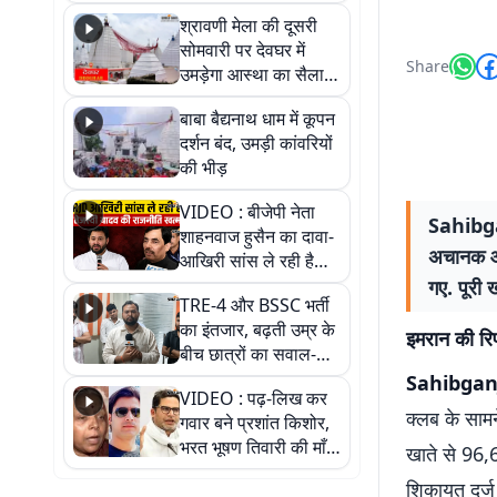
पड़ोसी? वीडियो में देखिए
श्रावणी मेला की दूसरी
कैसा है पीके का नया
सोमवारी पर देवघर में
ठिकाना
Share
उमड़ेगा आस्था का सैलाब,
तीन लाख से अधिक
बाबा बैद्यनाथ धाम में कूपन
श्रद्धालुओं के पहुंचने का
दर्शन बंद, उमड़ी कांवरियों
अनुमान
की भीड़
VIDEO : बीजेपी नेता
Sahibgan
शाहनवाज हुसैन का दावा-
अचानक आई
आखिरी सांस ले रही है
RJD, तेजस्वी को लेकर
गए. पूरी 
TRE-4 और BSSC भर्ती
क्या कहा, सुनिए
का इंतजार, बढ़ती उम्र के
इमरान की रिप
बीच छात्रों का सवाल-
आखिर कब आएगी बहाली?
Sahibgan
VIDEO : पढ़-लिख कर
देखें वीडियो
क्लब के साम
गवार बने प्रशांत किशोर,
भरत भूषण तिवारी की माँ ने
खाते से 96,
कहा नहीं थी उम्मीद, बेटा
शिकायत दर्ज 
था तो किसी को बोलने की