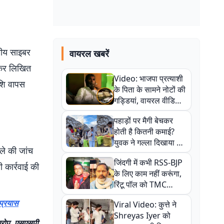
्रीय साइबर
वायरल खबरें
ंचकर लिखित
Video: भाजपा प्रत्याशी
ाशि वापस
के पिता के सामने नोटों की
गड्डियां, वायरल वीडियो
से राजनीति में उबाल,
पहाड़ों पर मैगी बेचकर
अजित महतो बोले- TMC
होती है कितनी कमाई?
की गंदी चाल
युवक ने गल्ला दिखाया तो
मले की जांच
नौकरी वालों के खड़े हो गए
जिंदगी में कभी RSS-BJP
कान
 कार्रवाई की
के लिए काम नहीं करूंगा,
रिंटू पॉल को TMC
ऑफिस में ले जाकर पीटा,
प्रयास
Viral Video: कुत्ते ने
Video वायरल
Shreyas Iyer को
 आरोप, एसएसपी