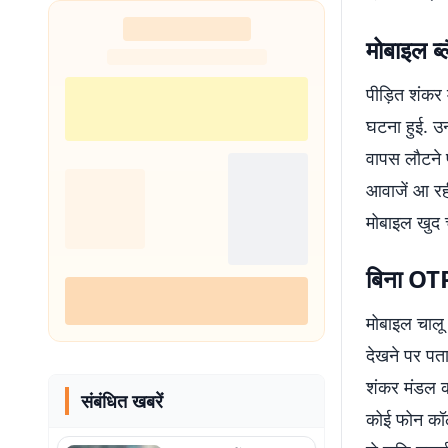
नहीं थी हिम्मत
मोबाइल ब
पीड़ित शंकर
घटना हुई. उन
वापस लौटने 
आवाजें आ रह
मोबाइल खुद 
बिना OTP
मोबाइल चालू 
देखने पर पत
शंकर मंडल क
संबंधित खबरें
कोई फोन कॉल