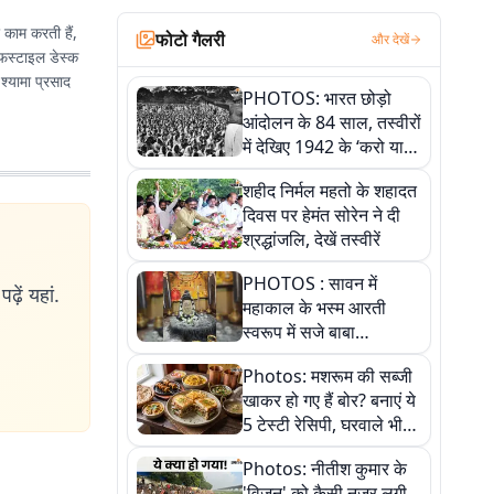
र काम करती हैं,
फोटो गैलरी
और देखें
इफस्टाइल डेस्क
 श्यामा प्रसाद
PHOTOS: भारत छोड़ो
आंदोलन के 84 साल, तस्वीरों
में देखिए 1942 के ‘करो या
मरो’ आंदोलन की कहानी
शहीद निर्मल महतो के शहादत
दिवस पर हेमंत सोरेन ने दी
श्रद्धांजलि, देखें तस्वीरें
PHOTOS : सावन में
ढ़ें यहां.
महाकाल के भस्म आरती
स्वरूप में सजे बाबा
औघड़दानी, तस्वीरों में करें
Photos: मशरूम की सब्जी
अद्भुत दर्शन
खाकर हो गए हैं बोर? बनाएं ये
5 टेस्टी रेसिपी, घरवाले भी
मांगेंगे बार-बार
Photos: नीतीश कुमार के
'विजन' को कैसी नजर लगी,