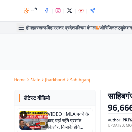
°C
|
|
|
|
--
होम
झारखण्ड
बिहार
उत्तर प्रदेश
पश्चिम बंगाल
ओरिजिनल
एजुकेशन
Home
State
Jharkhand
Sahibganj
साहिबगं
लेटेस्ट वीडियो
96,666 
VIDEO : MLA बनने के
बाद यहां रहेंगे प्रशांत
Author
PRIY
UPDATED:
MON
किशोर, किसके होंगे