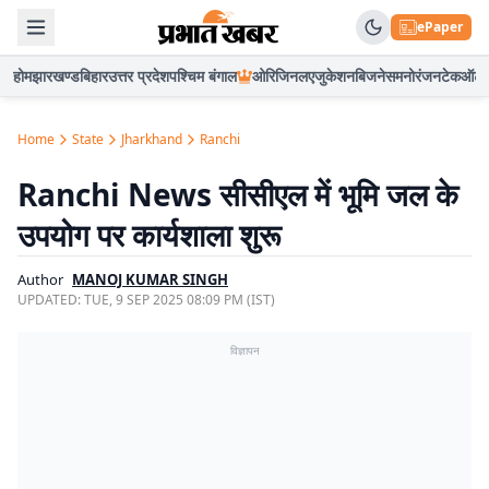
ePaper
होम
झारखण्ड
बिहार
उत्तर प्रदेश
पश्चिम बंगाल
ओरिजिनल
एजुकेशन
बिजनेस
मनोरंजन
टेक
ऑटो
Home
State
Jharkhand
Ranchi
Ranchi News सीसीएल में भूमि जल के
उपयोग पर कार्यशाला शुरू
Author
MANOJ KUMAR SINGH
UPDATED:
TUE, 9 SEP 2025 08:09 PM (IST)
विज्ञापन