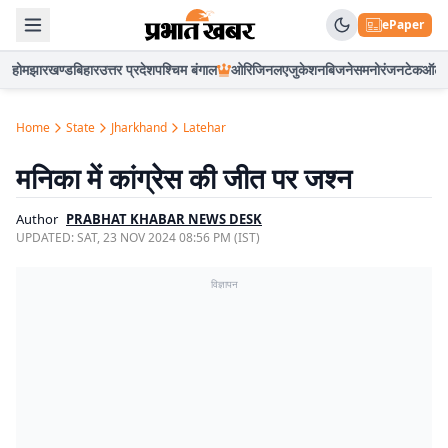
ePaper
होम
झारखण्ड
बिहार
उत्तर प्रदेश
पश्चिम बंगाल
ओरिजिनल
एजुकेशन
बिजनेस
मनोरंजन
टेक
ऑटो
Home
State
Jharkhand
Latehar
मनिका में कांग्रेस की जीत पर जश्न
Author
PRABHAT KHABAR NEWS DESK
UPDATED:
SAT, 23 NOV 2024 08:56 PM (IST)
विज्ञापन