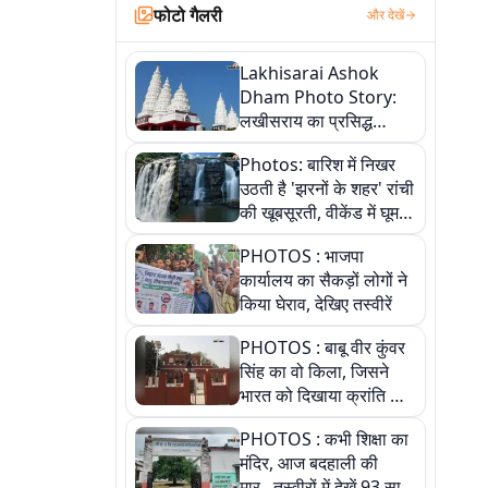
फोटो गैलरी
और देखें
Lakhisarai Ashok
Dham Photo Story:
लखीसराय का प्रसिद्ध
अशोक धाम—आस्था,
Photos: बारिश में निखर
श्रृंगार, अनुष्ठान और
उठती है 'झरनों के शहर' रांची
अलौकिक संध्या आरती के
की खूबसूरती, वीकेंड में घूम
विहंगम दृश्य
आएं ये 5 वादियां
PHOTOS : भाजपा
कार्यालय का सैकड़ों लोगों ने
किया घेराव, देखिए तस्वीरें
PHOTOS : बाबू वीर कुंवर
सिंह का वो किला, जिसने
भारत को दिखाया क्रांति का
रास्ता: तस्वीरों में देखिए
PHOTOS : कभी शिक्षा का
मंदिर, आज बदहाली की
मार...तस्वीरों में देखें 93 साल