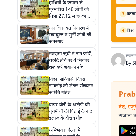
हाथियों के उत्पात से
प्रभावित 148 लोगों को
मतदात
3
मिला 27.12 लाख का
मुआवजा
जन शिकायत निवारण में
विश्
4
उपायुक्त ने सुनीं लोगों की
समस्याएं
मतदाता सूची में नाम जांचें,
लेखक के 
त्रुटि होने पर 4 सितंबर
By
S
तक करें दावा-आपत्ति
विश्व आदिवासी दिवस
समारोह को लेकर संचालन
Prab
समिति गठित
वायर चोरी के आरोपी की
देश
,
एजु
ग्रामीणों की पिटाई के बाद
रोजाना की
इलाज के दौरान मौत
अभिभावक बैठक में