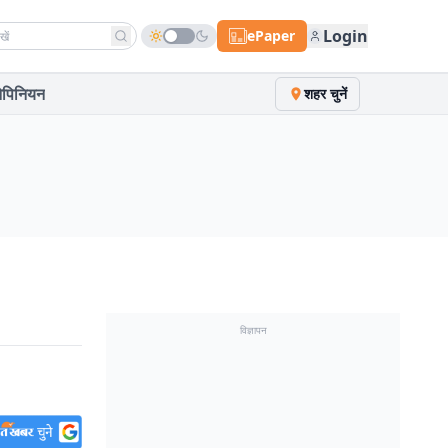
h news
Login
ePaper
पिनियन
शहर चुनें
विज्ञापन