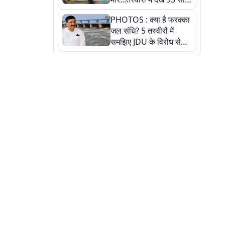
पुराने इस हाई स्कूल की
PHOTOS : क्या है फरक्का
हकीकत
जल संधि? 5 तस्वीरों में
समझिए JDU के विरोध से
लेकर बिहार पर असर तक
पूरी कहानी