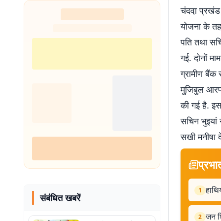
चंदवा़ प्रखंड
योजना के तहत
पति तथा सचिन
गई. दोनों माम
ग्रामीण बैंक
मुजिबुल आरफी
की गई है. इस
सचिन भुइयां
सखी मनीषा दे
प्रभा
हाथि
1
संबंधित खबरें
जन शि
2