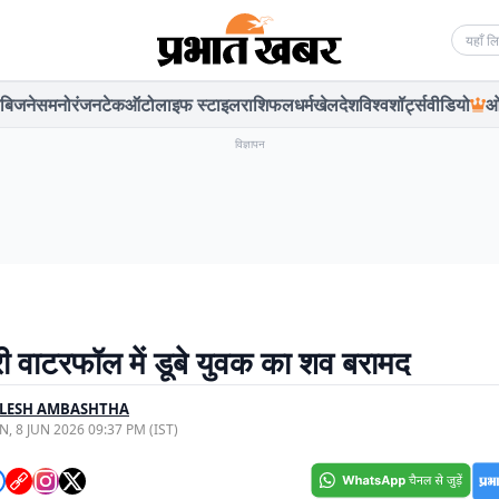
Searc
बिजनेस
मनोरंजन
टेक
ऑटो
लाइफ स्टाइल
राशिफल
धर्म
खेल
देश
विश्व
शॉर्ट्स
वीडियो
ओ
विज्ञापन
 वाटरफॉल में डूबे युवक का शव बरामद
ILESH AMBASHTHA
, 8 JUN 2026 09:37 PM (IST)