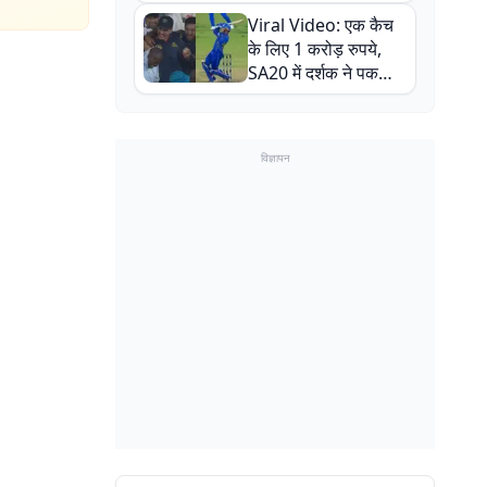
न्यूजीलैंड सीरीज से पहले
Viral Video: एक कैच
बाल-बाल बचे
के लिए 1 करोड़ रुपये,
SA20 में दर्शक ने पकड़ा
एक हाथ से गजब का कैच
विज्ञापन