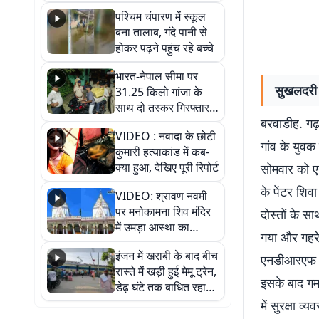
गिरफ्तार
पश्चिम चंपारण में स्कूल
बना तालाब, गंदे पानी से
होकर पढ़ने पहुंच रहे बच्चे
भारत-नेपाल सीमा पर
सुखलदरी 
31.25 किलो गांजा के
साथ दो तस्कर गिरफ्तार,
बरवाडीह. गढ़
नेपाली नंबर की बाइक
VIDEO : नवादा के छोटी
जब्त
गांव के युव
कुमारी हत्याकांड में कब-
क्या हुआ, देखिए पूरी रिपोर्ट
सोमवार को ए
के पेंटर शिव
VIDEO: श्रावण नवमी
पर मनोकामना शिव मंदिर
दोस्तों के 
में उमड़ा आस्था का
गया और गहरे 
सैलाब, हर-हर महादेव के
इंजन में खराबी के बाद बीच
जयघोष से गूंजा परिसर
एनडीआरएफ की
रास्ते में खड़ी हुई मेमू ट्रेन,
इसके बाद गमग
डेढ़ घंटे तक बाधित रहा
आवागमन
में सुरक्षा 