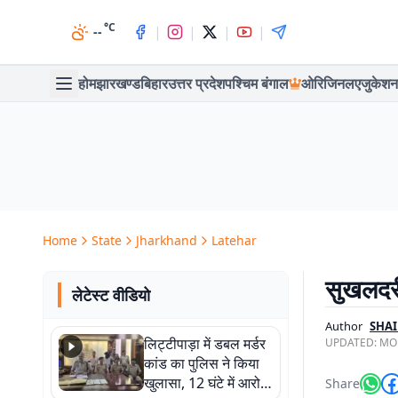
°C
|
|
|
|
--
होम
झारखण्ड
बिहार
उत्तर प्रदेश
पश्चिम बंगाल
ओरिजिनल
एजुकेशन
Home
State
Jharkhand
Latehar
सुखलदरी
लेटेस्ट वीडियो
Author
SHA
लिट्टीपाड़ा में डबल मर्डर
UPDATED:
MON
कांड का पुलिस ने किया
खुलासा, 12 घंटे में आरोपी
Share