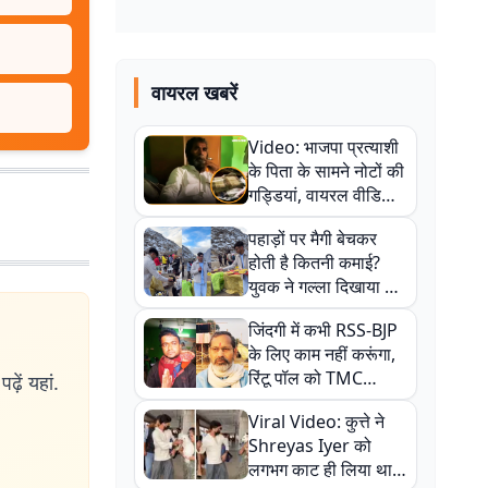
वायरल खबरें
Video: भाजपा प्रत्याशी
के पिता के सामने नोटों की
गड्डियां, वायरल वीडियो
से राजनीति में उबाल,
पहाड़ों पर मैगी बेचकर
अजित महतो बोले- TMC
होती है कितनी कमाई?
की गंदी चाल
युवक ने गल्ला दिखाया तो
नौकरी वालों के खड़े हो गए
जिंदगी में कभी RSS-BJP
कान
के लिए काम नहीं करूंगा,
रिंटू पॉल को TMC
ढ़ें यहां.
ऑफिस में ले जाकर पीटा,
Viral Video: कुत्ते ने
Video वायरल
Shreyas Iyer को
लगभग काट ही लिया था,