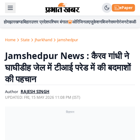
ePaper
होम
झारखण्ड
बिहार
उत्तर प्रदेश
पश्चिम बंगाल
ओरिजिनल
एजुकेशन
बिजनेस
मनोरंजन
टेक
ऑटो
Home
State
Jharkhand
Jamshedpur
Jamshedpur News : कैरव गांधी ने
घाघीडीह जेल में टीआई परेड में की बदमाशों
की पहचान
Author
RAJESH SINGH
UPDATED:
FRI, 15 MAY 2026 11:08 PM (IST)
विज्ञापन