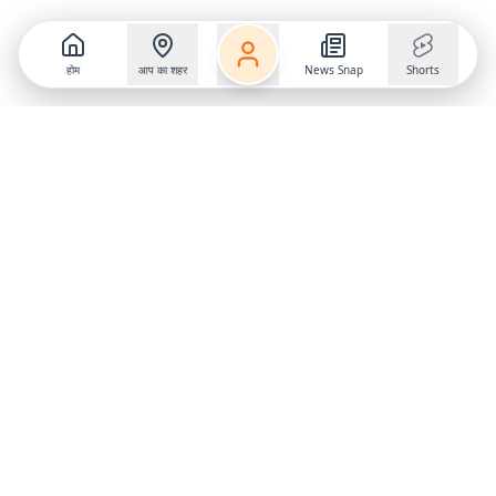
होम
आप का शहर
News Snap
Shorts
Follow us on
X
Download Mobile App
State
›
Jharkhand
›
Hindi News
Gumla News
Bihar News
Dumka News