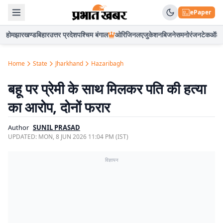
ePaper
होम
झारखण्ड
बिहार
उत्तर प्रदेश
पश्चिम बंगाल
ओरिजिनल
एजुकेशन
बिजनेस
मनोरंजन
टेक
ऑटो
Home
State
Jharkhand
Hazaribagh
बहू पर प्रेमी के साथ मिलकर पति की हत्या
का आरोप, दोनों फरार
Author
SUNIL PRASAD
UPDATED:
MON, 8 JUN 2026 11:04 PM (IST)
विज्ञापन