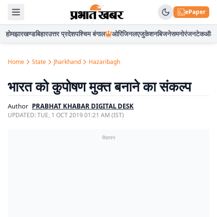
ePaper
होम
झारखण्ड
बिहार
उत्तर प्रदेश
पश्चिम बंगाल
ओरिजिनल
एजुकेशन
बिजनेस
मनोरंजन
टेक
ऑटो
Home
State
Jharkhand
Hazaribagh
भारत को कुपोषण मुक्त बनाने का संकल्प
Author
PRABHAT KHABAR DIGITAL DESK
UPDATED:
TUE, 1 OCT 2019 01:21 AM (IST)
विज्ञापन