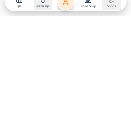
होम
आप का शहर
News Snap
Shorts
Follow us on
X
Download Mobile App
State
›
Jharkhand
›
Hindi News
Gumla News
Bihar News
Dumka News
Delhi News
Ranchi News
Odisha News
Bokaro News