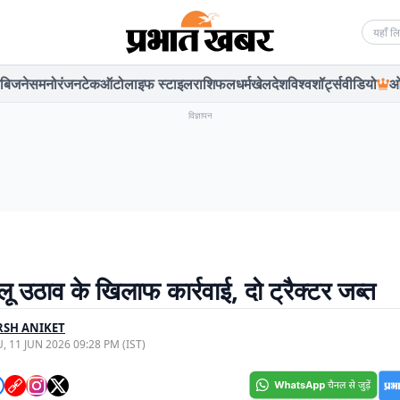
Searc
बिजनेस
मनोरंजन
टेक
ऑटो
लाइफ स्टाइल
राशिफल
धर्म
खेल
देश
विश्व
शॉर्ट्स
वीडियो
ओ
विज्ञापन
ू उठाव के खिलाफ कार्रवाई, दो ट्रैक्टर जब्त
RSH ANIKET
, 11 JUN 2026 09:28 PM (IST)