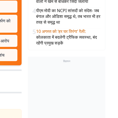
वालों ने खंभे से बांधकर जिंदा जलाया
4
पीएम मोदी का NCPI सांसदों को संदेश- जब
बंगाल और ओडिशा समृद्ध थे, तब भारत भी हर
र्पण को
तरह से समृद्ध था
5
10 अगस्त को ‘हर घर तिरंगा’ रैली
:
कोलकाता में बदलेगी ट्रैफिक व्यवस्था, बंद
ा आरोप
रहेंगी प्रमुख सड़कें
ांच
विज्ञापन