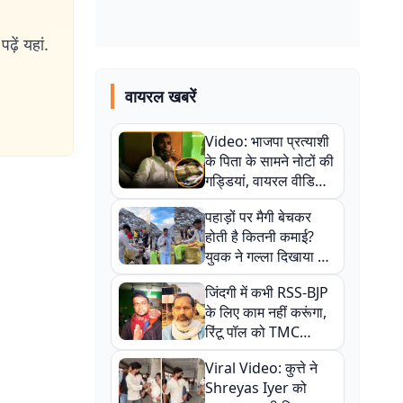
ढ़ें यहां.
वायरल खबरें
Video: भाजपा प्रत्याशी
के पिता के सामने नोटों की
गड्डियां, वायरल वीडियो
से राजनीति में उबाल,
पहाड़ों पर मैगी बेचकर
अजित महतो बोले- TMC
होती है कितनी कमाई?
की गंदी चाल
युवक ने गल्ला दिखाया तो
नौकरी वालों के खड़े हो गए
जिंदगी में कभी RSS-BJP
कान
के लिए काम नहीं करूंगा,
रिंटू पॉल को TMC
ऑफिस में ले जाकर पीटा,
Viral Video: कुत्ते ने
Video वायरल
Shreyas Iyer को