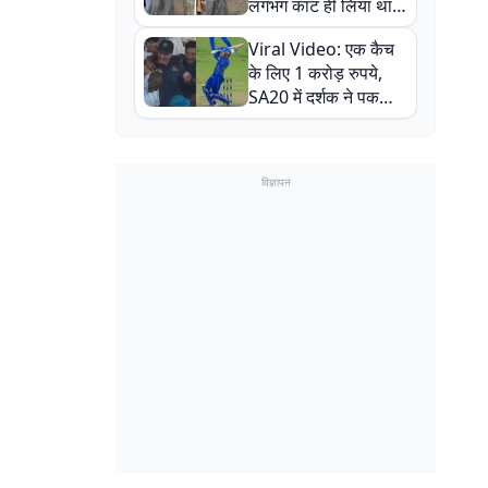
लगभग काट ही लिया था,
न्यूजीलैंड सीरीज से पहले
Viral Video: एक कैच
बाल-बाल बचे
के लिए 1 करोड़ रुपये,
SA20 में दर्शक ने पकड़ा
एक हाथ से गजब का कैच
विज्ञापन