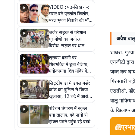
आखिर कब आएगी बहाली?
VIDEO : पढ़-लिख कर
देखें वीडियो
गवार बने प्रशांत किशोर,
भरत भूषण तिवारी की माँ ने
कहा नहीं थी उम्मीद, बेटा
जर्जर सड़क से परेशान
था तो किसी को बोलने की
अवैध बालू
ग्रामीणों का अनोखा
नहीं थी हिम्मत
विरोध, सड़क पर धान
घाघरा. गुटवा
रोपकर और खाद डालकर
श्रावण दशमी पर
जताया आक्रोश
एनजीटी द्वारा
शिवभक्ति में डूबा बेतिया,
मनोकामना शिव मंदिर में
जब्त कर घाघ
हुआ भव्य श्रृंगार
गिरफ्तारी नही
लिट्टीपाड़ा में डबल मर्डर
कांड का पुलिस ने किया
एसडीओ, डीएम
खुलासा, 12 घंटे में आरोपी
बालू माफियाओ
गिरफ्तार
पश्चिम चंपारण में स्कूल
के खिलाफ अभ
बना तालाब, गंदे पानी से
होकर पढ़ने पहुंच रहे बच्चे
प्रभा