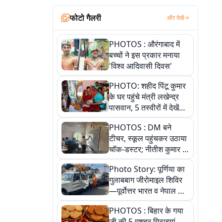
फोटो गैलरी
और देखें
PHOTOS : औरंगाबाद में
बच्चों ने इस प्रकार मनाया
'विश्व आदिवासी दिवस'
PHOTO: शहीद पिंटू कुमार
के घर पहुंचे मंत्री लखेन्द्र
पासवान, 5 तस्वीरों में देखें
उस भावुक पल की पूरी
PHOTOS : DM बने
कहानी
टीचर, स्कूल पहुंचकर उठाया
चॉक-डस्टर; नीतीश कुमार के
इस चहेते अधिकारी को
Photo Story: पूर्णिया का
जानिए
गुलाबबाग जीरोमाइल शिविर
—पूर्वोत्तर भारत व नेपाल के
कांवरियों का प्रमुख सेवा धाम
PHOTOS : बिहार के गया
जी की 5 मशहूर मिठाइयां,