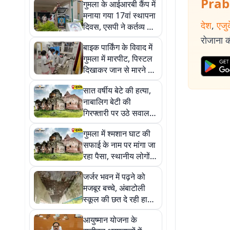
Prab
गुमला के आईआरबी कैंप में
मनाया गया 17वां स्थापना
देश
,
एजु
दिवस, एसपी ने कर्तव्य के
प्रति समर्पण को बताया
रोजाना की
बाइक पार्किंग के विवाद में
पुलिस बल की पहचान
गुमला में मारपीट, पिस्टल
दिखाकर जान से मारने की
धमकी का आरोप
सात वर्षीय बेटे की हत्या,
नाबालिग बेटी की
गिरफ्तारी पर उठे सवाल;
पिता ने मांगी CID जांच
गुमला में श्मशान घाट की
सफाई के नाम पर मांगा जा
रहा पैसा, स्थानीय लोगों ने
किया विरोध
जर्जर भवन में पढ़ने को
मजबूर बच्चे, अंबाटोली
स्कूल की छत दे रही हादसे
को न्योता
आयुष्मान योजना के