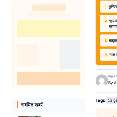
मुस्ल
1
गुमला
2
बताय
बाइक 
3
सात व
4
लेखक के 
By
A
Tags
52 g
संबंधित खबरें