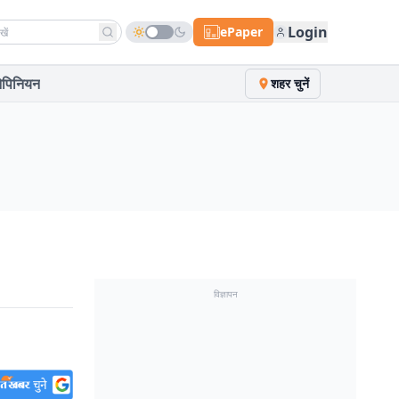
h news
Login
ePaper
पिनियन
शहर चुनें
विज्ञापन