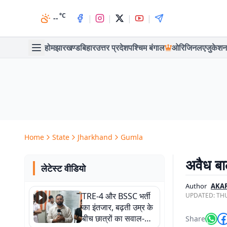
°C
|
|
|
|
--
होम
झारखण्ड
बिहार
उत्तर प्रदेश
पश्चिम बंगाल
ओरिजिनल
एजुकेशन
Home
State
Jharkhand
Gumla
अवैध बाल
लेटेस्ट वीडियो
Author
AKA
TRE-4 और BSSC भर्ती
UPDATED:
THU
का इंतजार, बढ़ती उम्र के
बीच छात्रों का सवाल-
Share