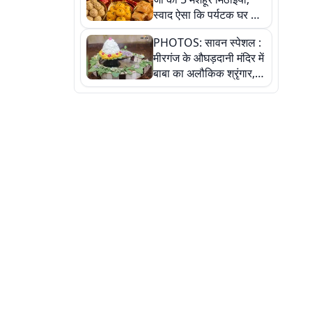
स्वाद ऐसा कि पर्यटक घर ले
जाना नहीं भूलते, तस्वीरों में
PHOTOS: सावन स्पेशल :
देखें
मीरगंज के औघड़दानी मंदिर में
बाबा का अलौकिक श्रृंगार,
तस्वीरों में देखें महादेव के कई
मनमोहक स्वरूप