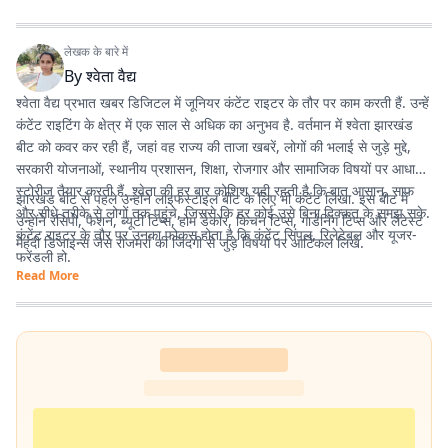
लेखक के बारे में
By
श्वेता वैद्य
श्वेता वैद्य प्रभात खबर डिजिटल में जूनियर कंटेंट राइटर के तौर पर काम करती हैं. उन्हें
कंटेंट राइटिंग के क्षेत्र में एक साल से अधिक का अनुभव है. वर्तमान में श्वेता झारखंड
बीट को कवर कर रही हैं, जहां वह राज्य की ताजा खबरें, लोगों की भलाई से जुड़े मुद्दे,
सरकारी योजनाओं, स्थानीय प्रशासन, शिक्षा, रोजगार और सामाजिक विषयों पर आधारित
स्टोरीज तैयार करती हैं. श्वेता की हर बार कोशिश यही रहती है कि बात आसान, साफ
झारखंड बीट से पहले उन्होंने लाइफस्टाइल बीट के लिए भी कंटेंट लिखा. इस बीट में
और सीधे तरीके से लोगों तक पहुंचे, जिससे कि हर कोई उसे बिना दिक्कत के समझ सके.
उन्होंने रेसिपी, फैशन, ब्यूटी टिप्स, होम डेकोर, किचन टिप्स, गार्डनिंग टिप्स और लेटेस्ट
कंटेंट राइटर के तौर पर उनका फोकस होता है कि कंटेंट सिंपल, रिलेटेबल और यूजर-
मेहंदी डिजाइन्स जैसे रोजमर्रा की जिंदगी से जुड़े विषयों पर आर्टिकल लिखे.
फ्रेंडली हो.
Read More