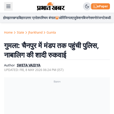
ePaper
होम
झारखण्ड
बिहार
उत्तर प्रदेश
पश्चिम बंगाल
ओरिजिनल
एजुकेशन
बिजनेस
मनोरंजन
टेक
ऑटो
Home
State
Jharkhand
Gumla
गुमला: चैनपुर में मंडप तक पहुंची पुलिस,
नाबालिग की शादी रुकवाई
Author
SWETA VAIDYA
UPDATED:
FRI, 8 MAY 2026 06:24 PM (IST)
विज्ञापन