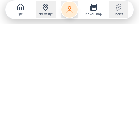
होम
आप का शहर
News Snap
Shorts
Follow us on
X
Download Mobile App
State
›
Jharkhand
›
Hindi News
Gumla News
Bihar News
Dumka News
Delhi News
Ranchi News