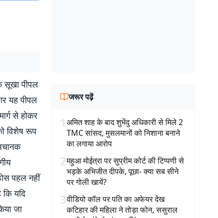
एक सूखा पीपल
जरूर पढ़ें
ुसार यह पीपल
मार्ग से होकर
1
अमित शाह के बाद शुभेंदु अधिकारी से मिले 2
को विशेष रूप
TMC सांसद, मुसलमानों को निशाना बनाने
का लगाया आरोप
े अचानक
2
महुआ मोईत्रा पर सुप्रीम कोर्ट की टिप्पणी से
ागीय
भड़के अभिजीत दीपके, पूछा- क्या सब सीने
ठोस पहल नहीं
पर गोली खायें?
ै कि यदि
3
वीडियो कॉल पर पति का अफेयर देख
किया जा
कटिहार की महिला ने तोड़ा फोन, ससुराल