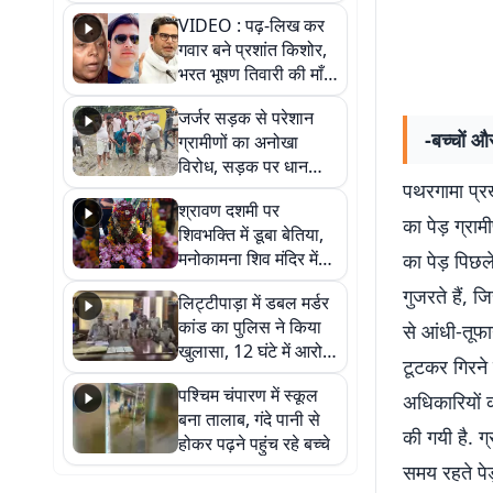
आखिर कब आएगी बहाली?
VIDEO : पढ़-लिख कर
देखें वीडियो
गवार बने प्रशांत किशोर,
भरत भूषण तिवारी की माँ ने
कहा नहीं थी उम्मीद, बेटा
जर्जर सड़क से परेशान
था तो किसी को बोलने की
-बच्चों औ
ग्रामीणों का अनोखा
नहीं थी हिम्मत
विरोध, सड़क पर धान
पथरगामा प्रख
रोपकर और खाद डालकर
श्रावण दशमी पर
जताया आक्रोश
का पेड़ ग्रा
शिवभक्ति में डूबा बेतिया,
मनोकामना शिव मंदिर में
का पेड़ पिछले
हुआ भव्य श्रृंगार
गुजरते हैं, 
लिट्टीपाड़ा में डबल मर्डर
कांड का पुलिस ने किया
से आंधी-तूफ
खुलासा, 12 घंटे में आरोपी
टूटकर गिरने 
गिरफ्तार
पश्चिम चंपारण में स्कूल
अधिकारियों 
बना तालाब, गंदे पानी से
की गयी है. ग
होकर पढ़ने पहुंच रहे बच्चे
समय रहते पेड