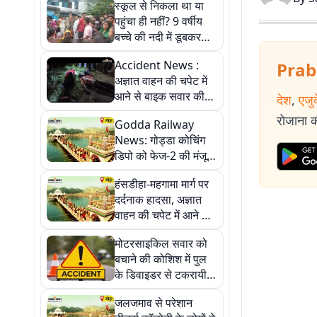
स्कूल से निकला था या
पहुंचा ही नहीं? 9 वर्षीय
बच्चे की नदी में डूबकर
मौत से कई सवाल
Accident News :
Prab
अज्ञात वाहन की चपेट में
आने से बाइक सवार की
देश
,
एजु
मौत, दो गंभीर
रोजाना की
Godda Railway
News: गोड्डा कोचिंग
डिपो को फेज-2 की मंजूरी,
बनेगी अतिरिक्त पिट लाइन
हंसडीहा-महगामा मार्ग पर
और स्टेबलिंग लाइन
दर्दनाक हादसा, अज्ञात
वाहन की चपेट में आने से
युवक की मौत
मोटरसाइकिल सवार को
बचाने की कोशिश में पुल
के डिवाइडर से टकरायी
हाइवा
जलजमाव से परेशान