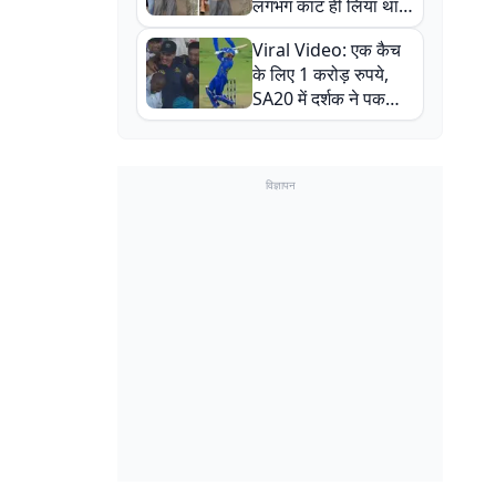
लगभग काट ही लिया था,
न्यूजीलैंड सीरीज से पहले
Viral Video: एक कैच
बाल-बाल बचे
के लिए 1 करोड़ रुपये,
SA20 में दर्शक ने पकड़ा
एक हाथ से गजब का कैच
विज्ञापन