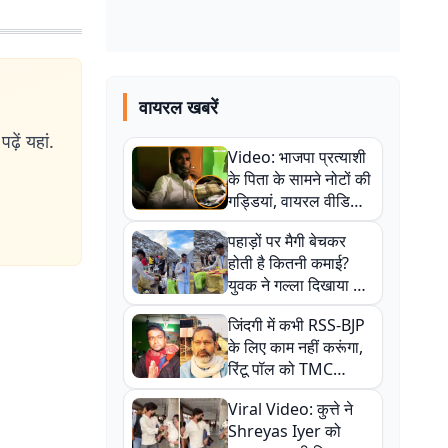
वायरल खबरें
ढ़ें यहां.
Video: भाजपा प्रत्याशी
के पिता के सामने नोटों की
गड्डियां, वायरल वीडियो
से राजनीति में उबाल,
पहाड़ों पर मैगी बेचकर
अजित महतो बोले- TMC
होती है कितनी कमाई?
की गंदी चाल
युवक ने गल्ला दिखाया तो
नौकरी वालों के खड़े हो गए
जिंदगी में कभी RSS-BJP
कान
के लिए काम नहीं करूंगा,
रिंटू पॉल को TMC
ऑफिस में ले जाकर पीटा,
Viral Video: कुत्ते ने
Video वायरल
Shreyas Iyer को