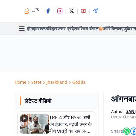
°C
|
|
|
|
--
होम
झारखण्ड
बिहार
उत्तर प्रदेश
पश्चिम बंगाल
ओरिजिनल
एजुकेशन
Home
State
Jharkhand
Godda
आंगनबाड़
लेटेस्ट वीडियो
Author
SAN
TRE-4 और BSSC भर्ती
UPDATED:
MON
का इंतजार, बढ़ती उम्र के
बीच छात्रों का सवाल-
Share