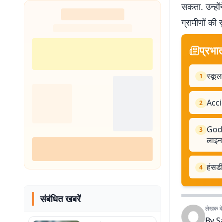
सकता. उन्हों
ग्रामीणों की 
प्रभा
स्कूल
1
Acci
2
Godd
3
लाइन
हंसडी
4
संबंधित खबरें
लेखक के 
By
S