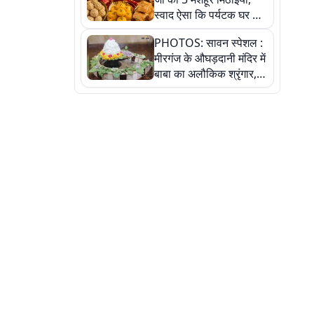
स्वाद ऐसा कि पर्यटक घर ले
जाना नहीं भूलते, तस्वीरों में
PHOTOS: सावन स्पेशल :
देखें
मीरगंज के औघड़दानी मंदिर में
बाबा का अलौकिक श्रृंगार,
तस्वीरों में देखें महादेव के कई
मनमोहक स्वरूप