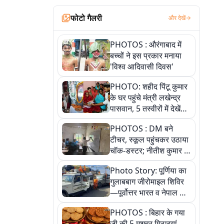
फोटो गैलरी
और देखें
PHOTOS : औरंगाबाद में
बच्चों ने इस प्रकार मनाया
'विश्व आदिवासी दिवस'
PHOTO: शहीद पिंटू कुमार
के घर पहुंचे मंत्री लखेन्द्र
पासवान, 5 तस्वीरों में देखें
उस भावुक पल की पूरी
PHOTOS : DM बने
कहानी
टीचर, स्कूल पहुंचकर उठाया
चॉक-डस्टर; नीतीश कुमार के
इस चहेते अधिकारी को
Photo Story: पूर्णिया का
जानिए
गुलाबबाग जीरोमाइल शिविर
—पूर्वोत्तर भारत व नेपाल के
कांवरियों का प्रमुख सेवा धाम
PHOTOS : बिहार के गया
जी की 5 मशहूर मिठाइयां,