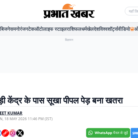
Searc
बिजनेस
मनोरंजन
टेक
ऑटो
लाइफ स्टाइल
राशिफल
धर्म
खेल
देश
विश्व
शॉर्ट्स
वीडियो
ओ
विज्ञापन
ी केंद्र के पास सूखा पीपल पेड़ बना खतरा
JEET KUMAR
, 18 MAY 2026 11:46 PM (IST)