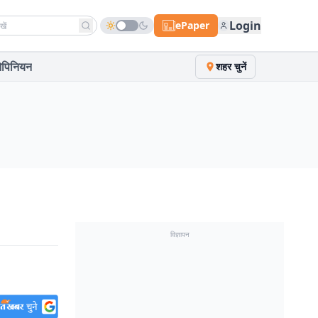
h news
Login
ePaper
पिनियन
शहर चुनें
विज्ञापन