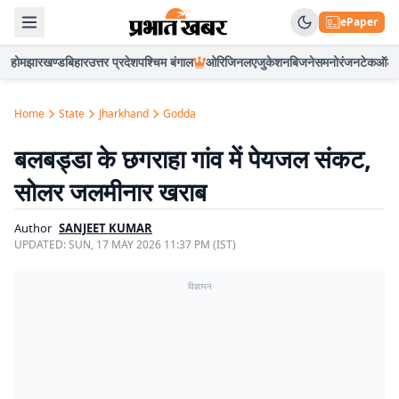
ePaper
होम
झारखण्ड
बिहार
उत्तर प्रदेश
पश्चिम बंगाल
ओरिजिनल
एजुकेशन
बिजनेस
मनोरंजन
टेक
ऑटो
Home
State
Jharkhand
Godda
बलबड्डा के छगराहा गांव में पेयजल संकट,
सोलर जलमीनार खराब
Author
SANJEET KUMAR
UPDATED:
SUN, 17 MAY 2026 11:37 PM (IST)
विज्ञापन