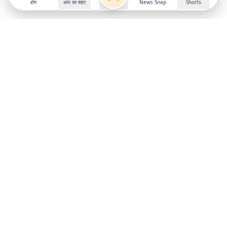
होम
आप का शहर
News Snap
Shorts
Follow us on
X
Download Mobile App
State
›
Jharkhand
›
Hindi News
Gumla News
Bihar News
Dumka News
Delhi News
Ranchi News
Odisha News
Bokaro News