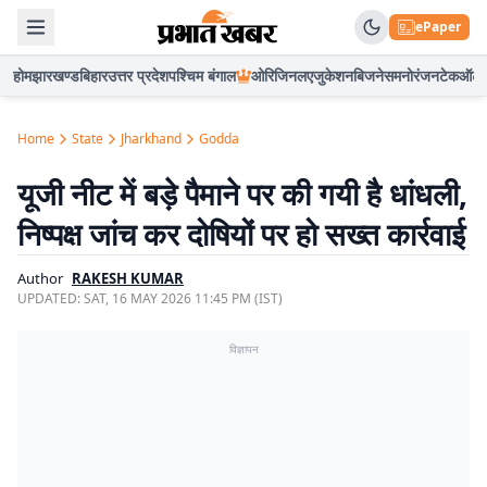
ePaper
होम
झारखण्ड
बिहार
उत्तर प्रदेश
पश्चिम बंगाल
ओरिजिनल
एजुकेशन
बिजनेस
मनोरंजन
टेक
ऑटो
Home
State
Jharkhand
Godda
यूजी नीट में बड़े पैमाने पर की गयी है धांधली,
निष्पक्ष जांच कर दोषियों पर हो सख्त कार्रवाई
Author
RAKESH KUMAR
UPDATED:
SAT, 16 MAY 2026 11:45 PM (IST)
विज्ञापन