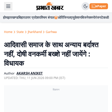
ePaper
होम
झारखण्ड
बिहार
उत्तर प्रदेश
पश्चिम बंगाल
ओरिजिनल
एजुकेशन
बिजनेस
मनोरंजन
टेक
ऑटो
Home
State
Jharkhand
Garhwa
आदिवासी समाज के साथ अन्याय बर्दाश्त
नहीं, दोषी वनकर्मी बख्शे नहीं जायेंगे :
विधायक
Author
AKARSH ANIKET
UPDATED:
THU, 11 JUN 2026 09:00 PM (IST)
विज्ञापन