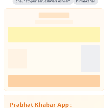
bhavnathpur sarveshwari ashram
hirmakariar
Prabhat Khabar App :