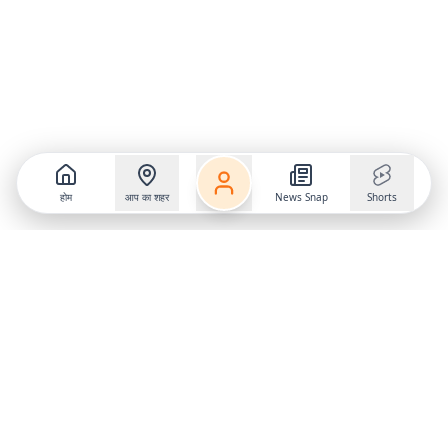
होम
आप का शहर
News Snap
Shorts
Follow us on
X
Download Mobile App