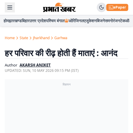
ePaper
होम
झारखण्ड
बिहार
उत्तर प्रदेश
पश्चिम बंगाल
ओरिजिनल
एजुकेशन
बिजनेस
मनोरंजन
टेक
ऑटो
Home
State
Jharkhand
Garhwa
हर परिवार की रीढ़ होती हैं माताएं : आनंद
Author
AKARSH ANIKET
UPDATED:
SUN, 10 MAY 2026 09:15 PM (IST)
विज्ञापन