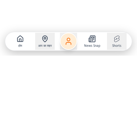
होम
आप का शहर
News Snap
Shorts
Follow us on
X
Download Mobile App