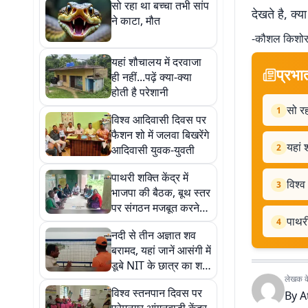
सो रहा था बच्चा तभी सांप
देखते है, क्या
ने काटा, मौत
-कौशल किशोर 
यहां शौचालय में दरवाजा
प्रभा
ही नहीं...पढ़ें क्या-क्या
होती है परेशानी
सो रह
1
विश्व आदिवासी दिवस पर
फैशन शो में जलवा बिखरेंगे
यहां 
2
आदिवासी युवक-युवती
पाथरी शक्ति केंद्र में
विश्व
3
भाजपा की बैठक, बूथ स्तर
पर संगठन मजबूत करने
पाथरी
पर जोर
4
नदी से तीन अज्ञात शव
बरामद, यहां जानें आसंगी में
डूबे NIT के छात्र का शव
मिला या नहीं
लेखक के 
विश्व स्तनपान दिवस पर
By
A