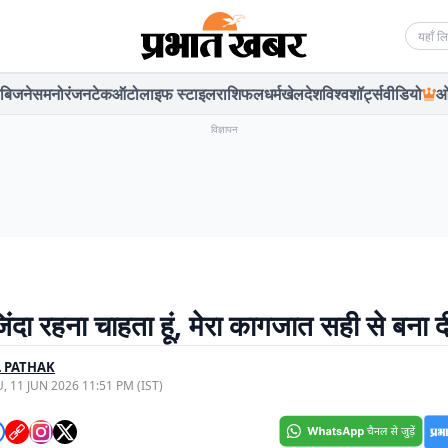
Searc
बिजनेस
मनोरंजन
टेक
ऑटो
लाइफ स्टाइल
राशिफल
धर्म
खेल
देश
विश्व
शॉर्ट्स
वीडियो
ओ
विज्ञापन
जिंदा रहना चाहता हूं, मेरा कागजात सही से बना 
 PATHAK
, 11 JUN 2026 11:51 PM (IST)