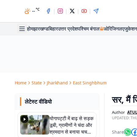
°C
|
|
|
|
--
होम
झारखण्ड
बिहार
उत्तर प्रदेश
पश्चिम बंगाल
ओरिजिनल
एजुकेशन
Home
State
Jharkhand
East Singhbhum
सर, मैं 
लेटेस्ट वीडियो
Author
ATUL
योगापट्टी में बाढ़ से सड़क
UPDATED:
THU
डूबी, ग्रामीणों ने चंदा और
श्रमदान से बनाया चचरी
Share