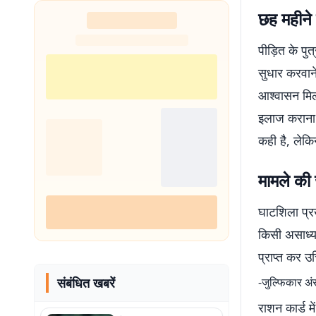
शुरू
छह महीने
पीड़ित के पुत
सुधार करवाने
आश्वासन मिल
इलाज कराना उ
कही है, लेकि
मामले की 
घाटशिला प्रख
किसी असाध्य 
प्राप्त कर उ
संबंधित खबरें
-जुल्फिका
राशन कार्ड म