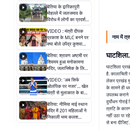
पुल
बेतिया के द्वारिकापुरी
मोहल्ले में जलजमाव के
विरोध में लोगों का प्रदर्शन,
स्थायी समाधान की मांग
VIDEO : मंत्री दीपक
नाम में त
प्रकाश के MLC बनने पर
क्या बोले उपेंद्र कुशवाहा,
सुनिए
घाटशिला.
बेतिया: श्रावण अष्टमी पर
शिवमय हुआ मनोकामना
घाटशिला प्रखं
मंदिर, जलाभिषेक के लिए
है. कालाचिती 
लगी लंबी कतारें
VIDEO: 'अब सिर्फ
लेकर प्रखंड मुख
ओलंपिक पर नजर'... खेल
के सामने ही ध
मंत्री से मुलाकात के बाद
उपलब्ध कराने
जैसमीन लंबोरिया का बड़ा
दुर्योधन गोराई
बेतिया: नीमिया माई स्थान
बयान
त्रुटि के कार
मंदिर में 201 महिलाओं ने
नहीं उठा पा रह
निकाली भव्य कलश
से बना दीजिए’.
शोभायात्रा, शिवलिंग
प्राण-प्रतिष्ठा महोत्सव