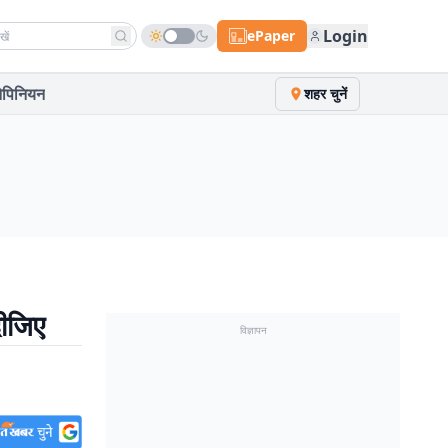
h news
Login
ePaper
पिनियन
शहर चुनें
दीजिए
विज्ञापन