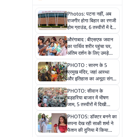
Photos: पटना नहीं, अब
राजगीर होगा बिहार का रणजी
होम ग्राउंड, 6 तस्वीरों में देखें
नए स्टेडियम की पूरी कहानी
औरंगाबाद : बीएसएफ जवान
का पार्थिव शरीर पहुंचा घर,
अंतिम दर्शन के लिए उमड़े
लोग
PHOTO : सारण के 5
प्रमुख मंदिर, जहां आस्था
और इतिहास का अनूठा संगम,
तस्वीरों में जानिए
PHOTO: सीवान के
बड़हरिया बाजार में भीषण
जाम, 5 तस्वीरों में दिखी
अव्यवस्था
PHOTOS: डॉक्टर बनने का
सपना देख रही साक्षी शर्मा ने
फैशन की दुनिया में किया
कमाल,जानिए बेगूसराय की