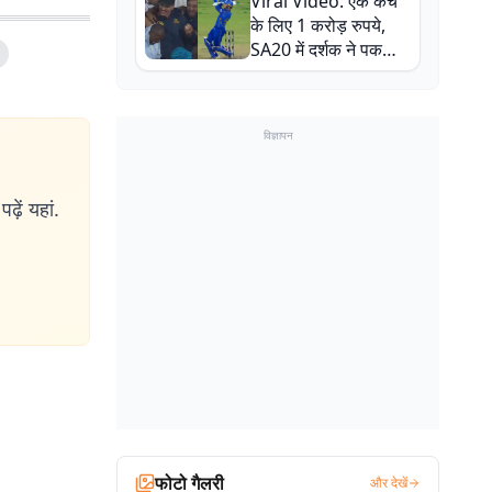
Viral Video: एक कैच
बाल-बाल बचे
के लिए 1 करोड़ रुपये,
SA20 में दर्शक ने पकड़ा
एक हाथ से गजब का कैच
विज्ञापन
ढ़ें यहां.
फोटो गैलरी
और देखें