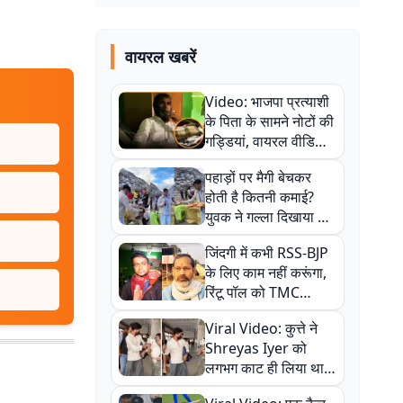
वायरल खबरें
Video: भाजपा प्रत्याशी
के पिता के सामने नोटों की
गड्डियां, वायरल वीडियो
से राजनीति में उबाल,
पहाड़ों पर मैगी बेचकर
अजित महतो बोले- TMC
होती है कितनी कमाई?
की गंदी चाल
युवक ने गल्ला दिखाया तो
नौकरी वालों के खड़े हो गए
जिंदगी में कभी RSS-BJP
कान
के लिए काम नहीं करूंगा,
रिंटू पॉल को TMC
ऑफिस में ले जाकर पीटा,
Viral Video: कुत्ते ने
Video वायरल
Shreyas Iyer को
लगभग काट ही लिया था,
न्यूजीलैंड सीरीज से पहले