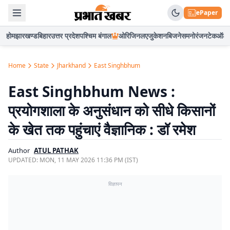
ePaper
होम
झारखण्ड
बिहार
उत्तर प्रदेश
पश्चिम बंगाल
ओरिजिनल
एजुकेशन
बिजनेस
मनोरंजन
टेक
ऑटो
Home
State
Jharkhand
East Singhbhum
East Singhbhum News :
प्रयोगशाला के अनुसंधान को सीधे किसानों
के खेत तक पहुंचाएं वैज्ञानिक : डॉ रमेश
Author
ATUL PATHAK
UPDATED:
MON, 11 MAY 2026 11:36 PM (IST)
विज्ञापन