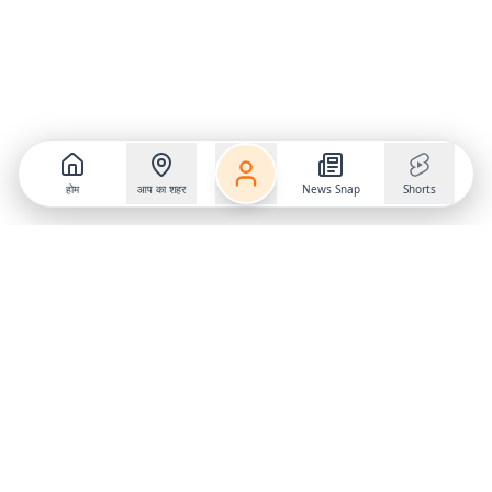
होम
आप का शहर
News Snap
Shorts
Follow us on
X
Download Mobile App