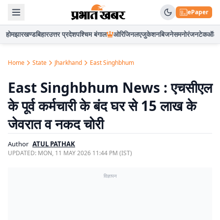
ePaper
होम
झारखण्ड
बिहार
उत्तर प्रदेश
पश्चिम बंगाल
ओरिजिनल
एजुकेशन
बिजनेस
मनोरंजन
टेक
ऑटो
Home
State
Jharkhand
East Singhbhum
East Singhbhum News : एचसीएल
के पूर्व कर्मचारी के बंद घर से 15 लाख के
जेवरात व नकद चोरी
Author
ATUL PATHAK
UPDATED:
MON, 11 MAY 2026 11:44 PM (IST)
विज्ञापन