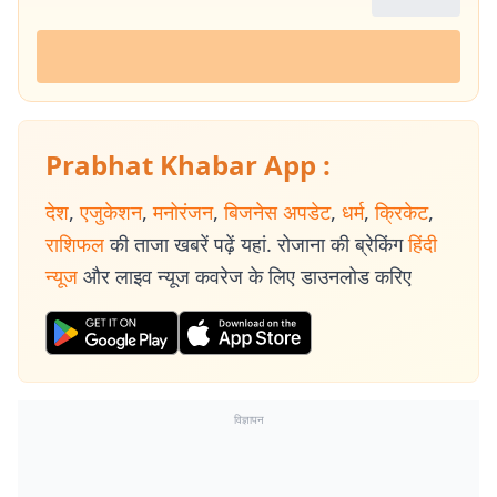
Prabhat Khabar App :
देश
,
एजुकेशन
,
मनोरंजन
,
बिजनेस अपडेट
,
धर्म
,
क्रिकेट
,
राशिफल
की ताजा खबरें पढ़ें यहां. रोजाना की ब्रेकिंग
हिंदी
न्यूज
और लाइव न्यूज कवरेज के लिए डाउनलोड करिए
विज्ञापन