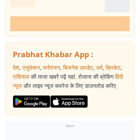
Prabhat Khabar App :
देश
,
एजुकेशन
,
मनोरंजन
,
बिजनेस अपडेट
,
धर्म
,
क्रिकेट
,
राशिफल
की ताजा खबरें पढ़ें यहां. रोजाना की ब्रेकिंग
हिंदी
न्यूज
और लाइव न्यूज कवरेज के लिए डाउनलोड करिए
विज्ञापन