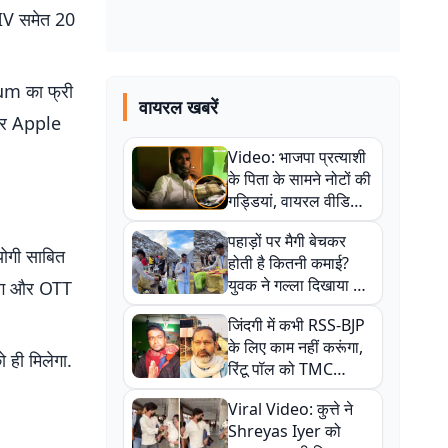
LIV समेत 20
um का फ्री
वायरल खबरें
 और Apple
Video: भाजपा प्रत्याशी
के पिता के सामने नोटों की
गड्डियां, वायरल वीडियो
से राजनीति में उबाल,
पहाड़ों पर मैगी बेचकर
अजित महतो बोले- TMC
योगी साबित
होती है कितनी कमाई?
की गंदी चाल
युवक ने गल्ला दिखाया तो
लिंग और OTT
नौकरी वालों के खड़े हो गए
जिंदगी में कभी RSS-BJP
कान
के लिए काम नहीं करूंगा,
 ही मिलेगा.
रिंटू पॉल को TMC
.
ऑफिस में ले जाकर पीटा,
Viral Video: कुत्ते ने
Video वायरल
Shreyas Iyer को