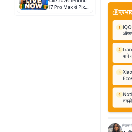
Sale 2026: iPhone
17 Pro Max से Pixel
प्रभा
10 तक, धड़ाम हुए
स्मार्टफोन्स के दाम
iQOO
1
ऑप्श
Gare
2
पाने 
Xiao
3
Eco
Noth
4
तगड़ी
लेखक के 