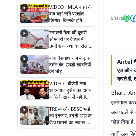
रोते हुई बेहोश; वीडियो में
VIDEO : MLA बनने के
देखिए पूरा मामला
बाद यहां रहेंगे प्रशांत
Share
किशोर, किसके होंगे
पड़ोसी? वीडियो में देखिए
श्रावणी मेला की दूसरी
कैसा है पीके का नया
सोमवारी पर देवघर में
ठिकाना
उमड़ेगा आस्था का सैलाब,
तीन लाख से अधिक
बाबा बैद्यनाथ धाम में कूपन
श्रद्धालुओं के पहुंचने का
Airtel ने
दर्शन बंद, उमड़ी कांवरियों
अनुमान
एड ऑन कर 
की भीड़
करते हैं
VIDEO : बीजेपी नेता
शाहनवाज हुसैन का दावा-
Bharti Airt
आखिरी सांस ले रही है
इस्तेमाल करत
RJD, तेजस्वी को लेकर
TRE-4 और BSSC भर्ती
क्या कहा, सुनिए
अब पहले से ज
का इंतजार, बढ़ती उम्र के
जोड़ दिया है,
बीच छात्रों का सवाल-
आखिर कब आएगी बहाली?
यानी अब सिर्
देखें वीडियो