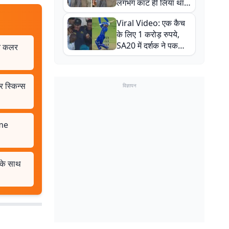
लगभग काट ही लिया था,
न्यूजीलैंड सीरीज से पहले
Viral Video: एक कैच
बाल-बाल बचे
के लिए 1 करोड़ रुपये,
SA20 में दर्शक ने पकड़ा
इन कलर
एक हाथ से गजब का कैच
स्किन्स
विज्ञापन
ome
 के साथ