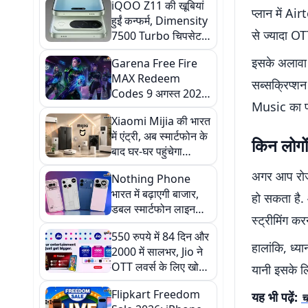
iQOO Z11 की खूबियां
प्लान में A
हुईं कन्फर्म, Dimensity
से ज्यादा OTT
7500 Turbo चिपसेट
के साथ इन कलर ऑप्शन
इसके अलावा
Garena Free Fire
में आएगा फोन
MAX Redeem
सब्सक्रिप्श
Codes 9 अगस्त 2026:
Music का फा
फ्री डायमंड्स और
Xiaomi Mijia की भारत
स्किन्स पाने का मौका, ऐसे
में एंट्री, अब स्मार्टफोन के
करें रिडीम
किन लोगों
बाद घर-घर पहुंचेगा
Smart Home
अगर आप रोजा
Nothing Phone
Ecosystem
भारत में बढ़ाएगी बाजार,
हो सकता है.
डबल स्मार्टफोन लाइनअप
स्ट्रीमिंग क
और नये स्टोर्स के साथ
550 रुपये में 84 दिन और
तगड़ी तैयारी
हालांकि, ध्य
2000 में सालभर, Jio ने
OTT लवर्स के लिए खोल
यानी इसके ल
दिया खजाना
Flipkart Freedom
यह भी पढ़ें:
च