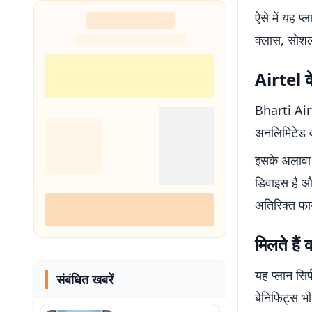
ऐसे में यह प
क्लास, सोशल 
Airtel के
Bharti Airte
अनलिमिटेड व
इसके अलावा 
डिवाइस है और
अतिरिक्त फाय
मिलते हैं 
यह प्लान सि
संबंधित खबरें
बेनिफिट्स भ