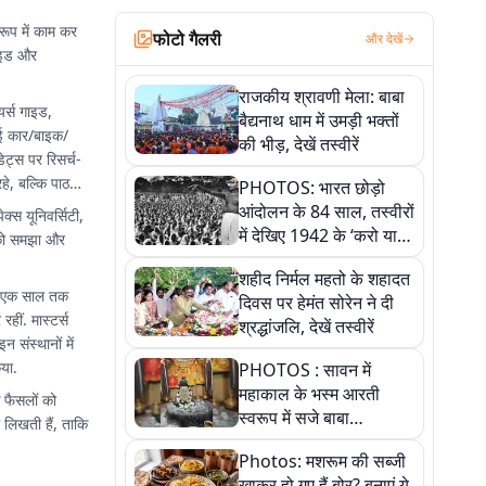
रूप में काम कर
फोटो गैलरी
और देखें
गाइड और
राजकीय श्रावणी मेला: बाबा
यर्स गाइड,
बैद्यनाथ धाम में उमड़ी भक्तों
 नई कार/बाइक/
की भीड़, देखें तस्वीरें
डेट्स पर रिसर्च-
े, बल्कि पाठकों
PHOTOS: भारत छोड़ो
आंदोलन के 84 साल, तस्वीरों
्स यूनिवर्सिटी,
में देखिए 1942 के ‘करो या
ं को समझा और
मरो’ आंदोलन की कहानी
शहीद निर्मल महतो के शहादत
ब एक साल तक
दिवस पर हेमंत सोरेन ने दी
हीं. मास्टर्स
श्रद्धांजलि, देखें तस्वीरें
संस्थानों में
िया.
PHOTOS : सावन में
महाकाल के भस्म आरती
े फैसलों को
स्वरूप में सजे बाबा
लिखती हैं, ताकि
औघड़दानी, तस्वीरों में करें
Photos: मशरूम की सब्जी
अद्भुत दर्शन
खाकर हो गए हैं बोर? बनाएं ये