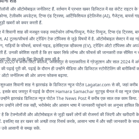
िवानी शाह
नोलॉजी और ऑटोमोबाइल जर्नलिस्ट हैं. वर्तमान में प्रभात खबर डिजिटल में वह कंटेंट राइटर के 
र्टफोन्स, टेलीकॉम अपडेट्स, टिप्स एंड ट्रिक्स, आर्टिफिशियल इंटेलिजेंस (AI), गैजेट्स, बायर्स 
ड़ी खबरों को कवर करती हैं.
र में शिवानी शाह की मजबूत पकड़ स्मार्टफोन लॉन्च/रिव्यूज, गैजेट रिव्यूज, टिप्स एंड ट्रिक्स, बा
 AI टूल्स/फीचर्स और ट्रेंडिंग टेक टॉपिक्स से जुड़े विषयों में है. ऑटोमोबाइल सेक्टर में वह
चिंग, गाड़ियों के फीचर्स, बायर्स गाइड, इलेक्ट्रिक व्हीकल्स (EV), ट्रेंडिंग ऑटो टॉपिक्स और अप
खती हैं. उनकी कोशिश रहती है कि हर खबर सिर्फ लॉन्च और फीचर्स की जानकारी तक सीमित न रह
आए कि वह उनके लिए कितनी काम की है.
ाल 2020 में करीम सिटी कॉलेज, जमशेदपुर से पत्रकारिता में ग्रेजुएशन और साल 2024 में अपेक
स की पढ़ाई पूरी की. पढ़ाई के दौरान ही उन्होंने मीडिया और डिजिटल स्टोरीटेलिंग की बारीकियो
और ऑटो जर्नलिज्म की ओर अपना फोकस बढ़ाया.
शुरुआत शिवानी शाह ने झारखंड के डिजिटल न्यूज पोर्टल
Lagatar.com
से की, जहां करी
या. इसके बाद जयपुर में पढ़ाई के दौरान Hamara Samachar यूट्यूब चैनल में वह न्यूज एंकर र
द उन्होंने झारखंड डिजिटल न्यूज पोर्टल The News Post में करीब एक साल तक काम किया. इन 
ान उन्होंने लोगों तक सही, भरोसेमंद और आसान भाषा में जानकारी पहुंचाने का अनुभव हासिल क
 है कि टेक्नोलॉजी और ऑटोमोबाइल से जुड़ी खबरें लोगों की रोजमर्रा की जिंदगी और खरीदारी क
ैं. इसलिए वह हर खबर को अच्छी तरह रिसर्च करके, आसान भाषा में और सही जानकारी के साथ 
क उसे आसानी से समझ सकें.