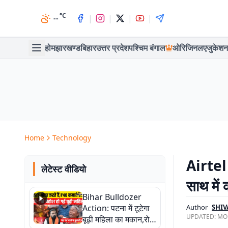
°C
|
|
|
|
--
होम
झारखण्ड
बिहार
उत्तर प्रदेश
पश्चिम बंगाल
ओरिजिनल
एजुकेशन
Home
Technology
Airtel 
लेटेस्ट वीडियो
साथ में 
Bihar Bulldozer
Action: पटना में टूटेगा
Author
SHIV
UPDATED:
MON
बूढ़ी महिला का मकान,रोते