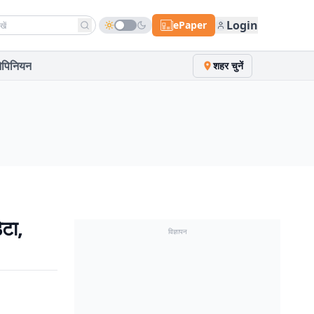
h news
Login
ePaper
पिनियन
शहर चुनें
ेटा,
विज्ञापन