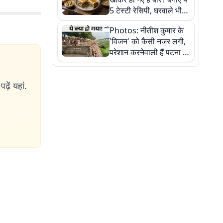
5 टेस्टी रेसिपी, घरवाले भी
मांगेंगे बार-बार
Photos: नीतीश कुमार के
'विजन' को कैसी नजर लगी,
परेशान करनेवाली हैं पटना में
गंगा घाट की ये 11 तस्वीरें
ढ़ें यहां.