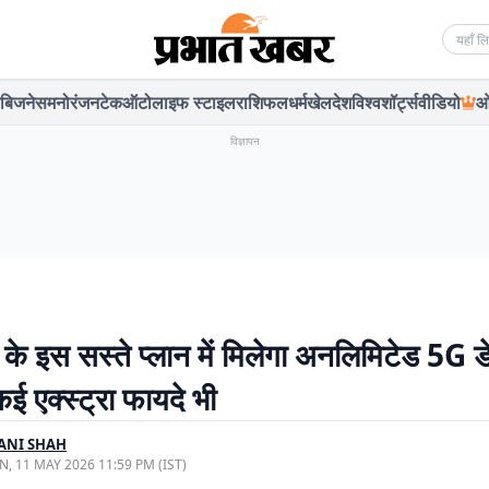
Searc
बिजनेस
मनोरंजन
टेक
ऑटो
लाइफ स्टाइल
राशिफल
धर्म
खेल
देश
विश्व
शॉर्ट्स
वीडियो
ओ
विज्ञापन
के इस सस्ते प्लान में मिलेगा अनलिमिटेड 5G ड
कई एक्स्ट्रा फायदे भी
ANI SHAH
, 11 MAY 2026 11:59 PM (IST)