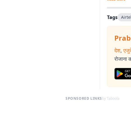
Tags
Airt
Prab
देश
,
एजु
रोजाना की
SPONSORED LINKS
by Taboola