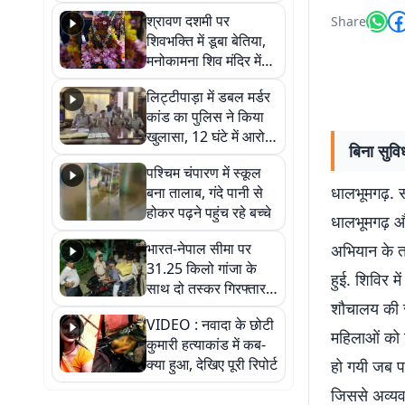
रोपकर और खाद डालकर
श्रावण दशमी पर
Share
जताया आक्रोश
शिवभक्ति में डूबा बेतिया,
मनोकामना शिव मंदिर में
हुआ भव्य श्रृंगार
लिट्टीपाड़ा में डबल मर्डर
कांड का पुलिस ने किया
खुलासा, 12 घंटे में आरोपी
बिना सुव
गिरफ्तार
पश्चिम चंपारण में स्कूल
धालभूमगढ़. स
बना तालाब, गंदे पानी से
होकर पढ़ने पहुंच रहे बच्चे
धालभूमगढ़ और 
भारत-नेपाल सीमा पर
अभियान के त
31.25 किलो गांजा के
हुई. शिविर मे
साथ दो तस्कर गिरफ्तार,
शौचालय की सु
नेपाली नंबर की बाइक
VIDEO : नवादा के छोटी
जब्त
महिलाओं को 
कुमारी हत्याकांड में कब-
क्या हुआ, देखिए पूरी रिपोर्ट
हो गयी जब पत
जिससे अव्यव