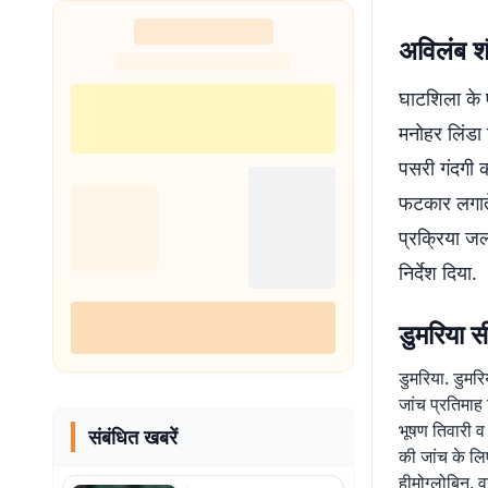
अविलंब श
घाटशिला के
मनोहर लिंडा
पसरी गंदगी क
फटकार लगाते
प्रक्रिया ज
निर्देश दिया.
डुमरिया स
डुमरिया. डुमर
जांच प्रतिमाह
भूषण तिवारी व
संबंधित खबरें
की जांच के लिए
हीमोग्लोबिन, 