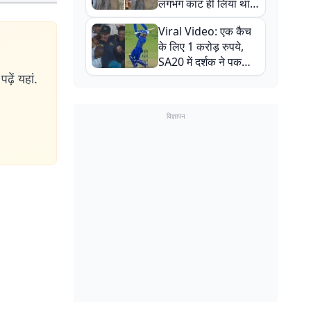
लगभग काट ही लिया था,
न्यूजीलैंड सीरीज से पहले
Viral Video: एक कैच
बाल-बाल बचे
के लिए 1 करोड़ रुपये,
SA20 में दर्शक ने पकड़ा
एक हाथ से गजब का कैच
ढ़ें यहां.
विज्ञापन