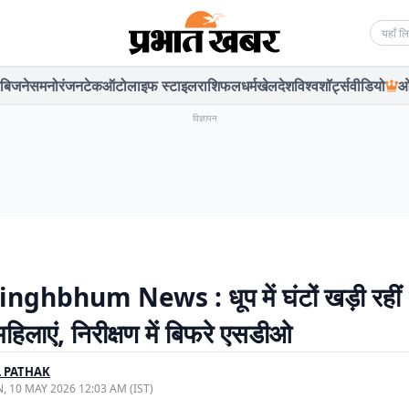
Searc
बिजनेस
मनोरंजन
टेक
ऑटो
लाइफ स्टाइल
राशिफल
धर्म
खेल
देश
विश्व
शॉर्ट्स
वीडियो
ओ
विज्ञापन
inghbhum News : धूप में घंटों खड़ी रहीं
महिलाएं, निरीक्षण में बिफरे एसडीओ
 PATHAK
, 10 MAY 2026 12:03 AM (IST)