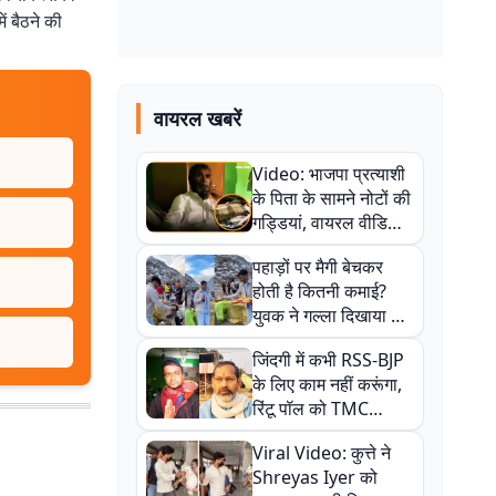
ं बैठने की
वायरल खबरें
Video: भाजपा प्रत्याशी
के पिता के सामने नोटों की
गड्डियां, वायरल वीडियो
से राजनीति में उबाल,
पहाड़ों पर मैगी बेचकर
अजित महतो बोले- TMC
होती है कितनी कमाई?
की गंदी चाल
युवक ने गल्ला दिखाया तो
नौकरी वालों के खड़े हो गए
जिंदगी में कभी RSS-BJP
कान
के लिए काम नहीं करूंगा,
रिंटू पॉल को TMC
ऑफिस में ले जाकर पीटा,
Viral Video: कुत्ते ने
Video वायरल
Shreyas Iyer को