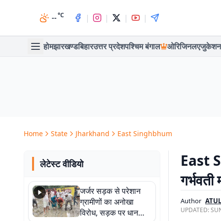
°C
|
|
|
|
--
होम
झारखण्ड
बिहार
उत्तर प्रदेश
पश्चिम बंगाल
ओरिजिनल
एजुकेशन
Home
State
Jharkhand
East Singhbhum
East S
लेटेस्ट वीडियो
गर्भवती 
जर्जर सड़क से परेशान
ग्रामीणों का अनोखा
Author
ATUL
UPDATED:
SUN
विरोध, सड़क पर धान