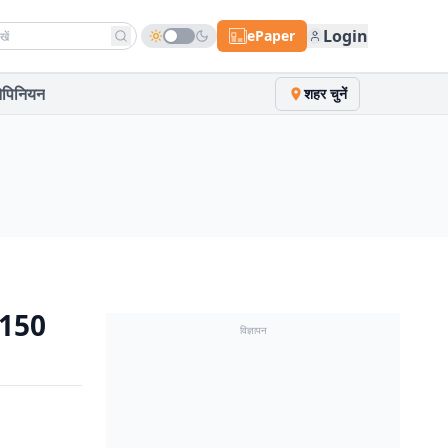
h news
Login
ePaper
पिनियन
शहर चुनें
 150
विज्ञापन