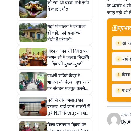
सो रहा था बच्चा तभी सांप
के अलावे 4 सी
ने काटा, मौत
जगह नहीं थी 
यहां शौचालय में दरवाजा
प्रभा
ही नहीं...पढ़ें क्या-क्या
होती है परेशानी
सो रह
1
विश्व आदिवासी दिवस पर
फैशन शो में जलवा बिखरेंगे
यहां 
2
आदिवासी युवक-युवती
विश्व
पाथरी शक्ति केंद्र में
3
भाजपा की बैठक, बूथ स्तर
पर संगठन मजबूत करने
पाथरी
4
पर जोर
नदी से तीन अज्ञात शव
बरामद, यहां जानें आसंगी में
डूबे NIT के छात्र का शव
लेखक के 
मिला या नहीं
By
A
विश्व स्तनपान दिवस पर