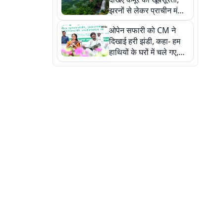
झरनों से लेकर प्राचीन मंदिरों
तक प्रकृति और आस्था का
ओपेन सफारी को CM ने
अद्भुत संगम
दिखाई हरी झंडी, कहा- हम
हाथियों के घरों में चले गए,
देखें तस्वीरें