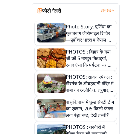
फोटो गैलरी
और देखें
Photo Story: पूर्णिया का
गुलाबबाग जीरोमाइल शिविर
—पूर्वोत्तर भारत व नेपाल के
कांवरियों का प्रमुख सेवा धाम
PHOTOS : बिहार के गया
जी की 5 मशहूर मिठाइयां,
स्वाद ऐसा कि पर्यटक घर ले
जाना नहीं भूलते, तस्वीरों में
PHOTOS: सावन स्पेशल :
देखें
मीरगंज के औघड़दानी मंदिर में
बाबा का अलौकिक श्रृंगार,
तस्वीरों में देखें महादेव के कई
बासुकिनाथ में फूड सेफ्टी टीम
मनमोहक स्वरूप
का एक्शन, 205 किलो फंगस
लगा पेड़ा नष्ट, देखें तस्वीरें
PHOTOS : तस्वीरों में
देखिए कैमूर की खूबसूरती,