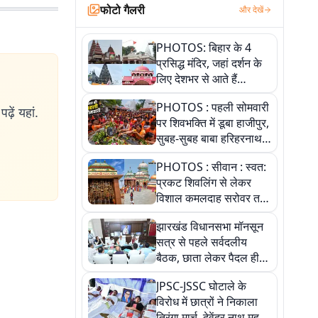
फोटो गैलरी
और देखें
PHOTOS: बिहार के 4
प्रसिद्ध मंदिर, जहां दर्शन के
लिए देशभर से आते हैं
श्रद्धालु, जानिए इनकी
PHOTOS : पहली सोमवारी
खासियत
ढ़ें यहां.
पर शिवभक्ति में डूबा हाजीपुर,
सुबह-सुबह बाबा हरिहरनाथ
मंदिर पहुंचे तेजस्वी, 10
PHOTOS : सीवान : स्वत:
तस्वीरों में देखें नजारा
प्रकट शिवलिंग से लेकर
विशाल कमलदाह सरोवर तक,
10 तस्वीरों में देखें ऐतिहासिक
झारखंड विधानसभा मॉनसून
महेंद्रनाथ मंदिर और घंटाघर
सत्र से पहले सर्वदलीय
की गाथा
बैठक, छाता लेकर पैदल ही
सत्ता पक्ष की मीटिंग में पहुंचे
JPSC-JSSC घोटाले के
सीएम, देखें तस्वीरें
विरोध में छात्रों ने निकाला
तिरंगा मार्च, देवेंद्र नाथ महतो