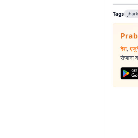
Tags
jhar
Prab
देश
,
एजु
रोजाना की