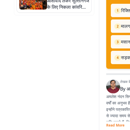
आशीर्वाद लेकर सुल्तानगंज
के लिए निकला कांवरियों
रिक्त
1
का जत्था
मालगा
2
मसानज
3
सड़क 
4
लेखक के 
By
अ
अमलेश नंदन सिन्ह
वर्षों का अनुभव 
इन्होंने पत्रका
से ज्यादा समय स
रुचि रखते हैं. व
Read More