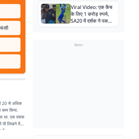
न्यूजीलैंड सीरीज से पहले
Viral Video: एक कैच
बाल-बाल बचे
के लिए 1 करोड़ रुपये,
SA20 में दर्शक ने पकड़ा
एक हाथ से गजब का कैच
 फंसी
विज्ञापन
में 20 से अधिक
ाथ काम किया.
से एक था. एक दशक
 भी लिखने में
 है.