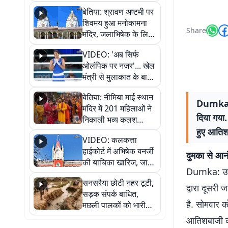
सुनिए
बेतिया: श्रावण अष्टमी पर
शिवमय हुआ मनोकामना
Share
मंदिर, जलाभिषेक के लिए
लगी लंबी कतारें
VIDEO: 'अब सिर्फ
ओलंपिक पर नजर'... खेल
मंत्री से मुलाकात के बाद
जैसमीन लंबोरिया का बड़ा
बेतिया: नीमिया माई स्थान
बयान
Dumka: द
मंदिर में 201 महिलाओं ने
दिया गया.
निकाली भव्य कलश
शोभायात्रा, शिवलिंग
हुए आतिश
VIDEO: कलकत्ता
प्राण-प्रतिष्ठा महोत्सव
हाईकोर्ट में अभिषेक बनर्जी
शुरू
दुमका से आ
की याचिका खारिज, जानें
Dumka: उपराज
क्या है पूरा मामला
सनसरैया छोटी नहर टूटी,
द्वारा दूसरी
सड़क संपर्क बाधित,
है. सोमवार क
मछली पालकों को भारी
नुकसान
आतिशबाजी की