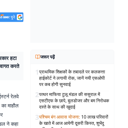
जरूर पढ़ें
िरकार हटा
्वागत करते
1
प्राथमिक शिक्षकों के तबादले पर कलकत्ता
हाईकोर्ट ने लगायी रोक, जानें नयी एसओपी
पर कब होगी सुनवाई
2
पत्थर माफिया टुलू मंडल की ससुराल में
टर्न रेलवे
एसटीएफ के छापे, बुलडोजर और बम निरोधक
ी का माहौल
दस्ते के साथ की खुदाई
कर
3
पश्चिम बंग आवास योजना
:
10 लाख परिवारों
के खाते में आज आयेगी दूसरी किस्त, शुभेंदु
डल ने कहा