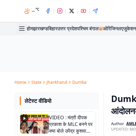
°C
|
|
|
|
--
होम
झारखण्ड
बिहार
उत्तर प्रदेश
पश्चिम बंगाल
ओरिजिनल
एजुकेशन
Home
State
Jharkhand
Dumka
Dumka: 
लेटेस्ट वीडियो
आंदोलनक
VIDEO : मंत्री दीपक
प्रकाश के MLC बनने पर
Author
AML
UPDATED:
MON
क्या बोले उपेंद्र कुशवाहा,