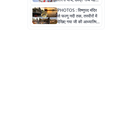
ने किया जल ग्रहण, देखें
PHOTOS : विष्णुपद मंदिर
तस्वीरें
से फल्गु नदी तक, तस्वीरों में
देखिए गया जी की आध्यात्मिक
पहचान