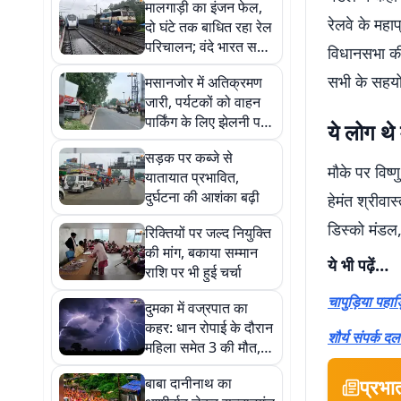
मालगाड़ी का इंजन फेल,
रेलवे के महा
दो घंटे तक बाधित रहा रेल
परिचालन; वंदे भारत समेत
विधानसभा की 
कई ट्रेनें फंसी
सभी के सहयोग 
मसानजोर में अतिक्रमण
जारी, पर्यटकों को वाहन
पार्किंग के लिए झेलनी पड़
ये लोग थे
रही परेशानी
सड़क पर कब्जे से
मौके पर विष्
यातायात प्रभावित,
दुर्घटना की आशंका बढ़ी
हेमंत श्रीवा
डिस्को मंडल,
रिक्तियों पर जल्द नियुक्ति
की मांग, बकाया सम्मान
ये भी पढ़ें…
राशि पर भी हुई चर्चा
चापुड़िया पहाड
दुमका में वज्रपात का
कहर: धान रोपाई के दौरान
शौर्य संपर्क दल
महिला समेत 3 की मौत, 7
से अधिक घायल
बाबा दानीनाथ का
प्रभा