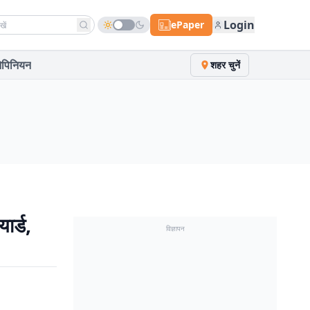
h news
Login
ePaper
पिनियन
शहर चुनें
ार्ड,
विज्ञापन