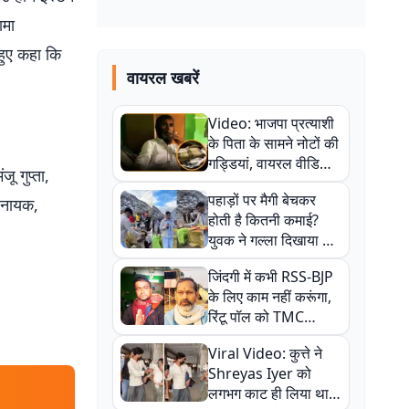
ामा
हुए कहा कि
वायरल खबरें
Video: भाजपा प्रत्याशी
के पिता के सामने नोटों की
गड्डियां, वायरल वीडियो
ू गुप्ता,
से राजनीति में उबाल,
पहाड़ों पर मैगी बेचकर
ष नायक,
अजित महतो बोले- TMC
होती है कितनी कमाई?
की गंदी चाल
.
युवक ने गल्ला दिखाया तो
नौकरी वालों के खड़े हो गए
जिंदगी में कभी RSS-BJP
कान
के लिए काम नहीं करूंगा,
रिंटू पॉल को TMC
ऑफिस में ले जाकर पीटा,
Viral Video: कुत्ते ने
Video वायरल
Shreyas Iyer को
लगभग काट ही लिया था,