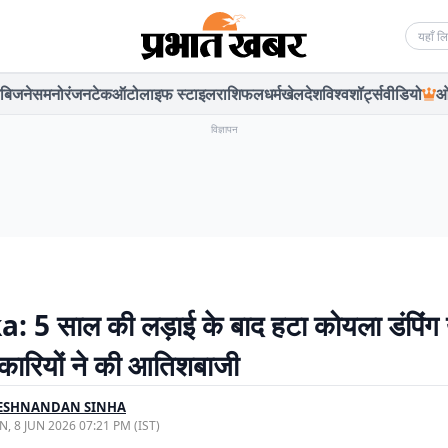
Searc
बिजनेस
मनोरंजन
टेक
ऑटो
लाइफ स्टाइल
राशिफल
धर्म
खेल
देश
विश्व
शॉर्ट्स
वीडियो
ओ
विज्ञापन
5 साल की लड़ाई के बाद हटा कोयला डंपिंग य
ारियों ने की आतिशबाजी
ESHNANDAN SINHA
, 8 JUN 2026 07:21 PM (IST)