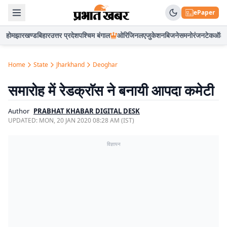
ePaper
होम
झारखण्ड
बिहार
उत्तर प्रदेश
पश्चिम बंगाल
ओरिजिनल
एजुकेशन
बिजनेस
मनोरंजन
टेक
ऑटो
Home
State
Jharkhand
Deoghar
समारोह में रेडक्राॅस ने बनायी आपदा कमेटी
Author
PRABHAT KHABAR DIGITAL DESK
UPDATED:
MON, 20 JAN 2020 08:28 AM (IST)
विज्ञापन