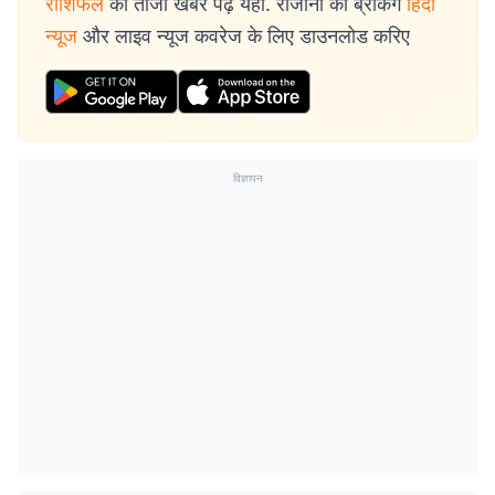
राशिफल
की ताजा खबरें पढ़ें यहां. रोजाना की ब्रेकिंग
हिंदी
न्यूज
और लाइव न्यूज कवरेज के लिए डाउनलोड करिए
विज्ञापन