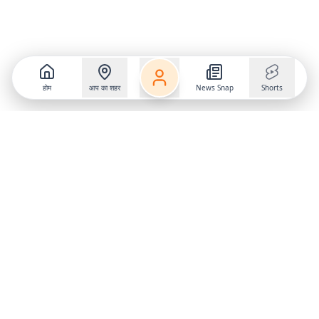
होम
आप का शहर
News Snap
Shorts
Follow us on
X
Download Mobile App
State
›
Jharkhand
›