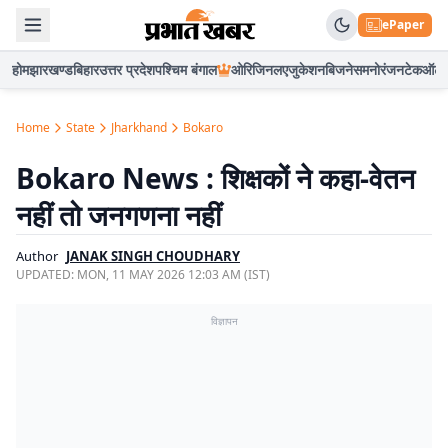
ePaper
होम
झारखण्ड
बिहार
उत्तर प्रदेश
पश्चिम बंगाल
ओरिजिनल
एजुकेशन
बिजनेस
मनोरंजन
टेक
ऑटो
Home
State
Jharkhand
Bokaro
Bokaro News : शिक्षकों ने कहा-वेतन
नहीं तो जनगणना नहीं
Author
JANAK SINGH CHOUDHARY
UPDATED:
MON, 11 MAY 2026 12:03 AM (IST)
विज्ञापन