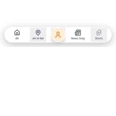
होम
आप का शहर
News Snap
Shorts
Follow us on
X
Download Mobile App