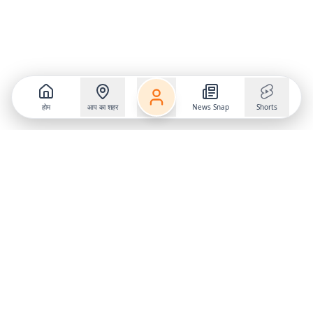
होम
आप का शहर
News Snap
Shorts
Follow us on
X
Download Mobile App