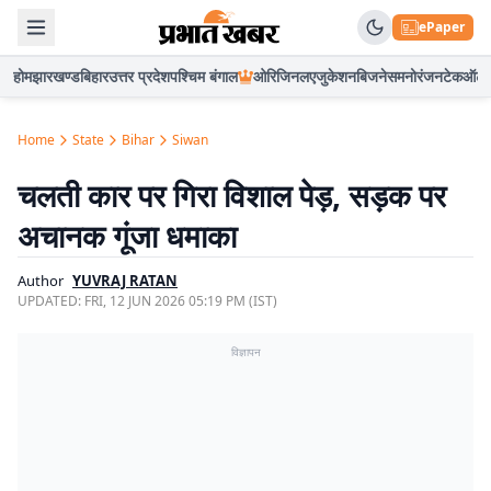
ePaper
होम
झारखण्ड
बिहार
उत्तर प्रदेश
पश्चिम बंगाल
ओरिजिनल
एजुकेशन
बिजनेस
मनोरंजन
टेक
ऑटो
Home
State
Bihar
Siwan
चलती कार पर गिरा विशाल पेड़, सड़क पर
अचानक गूंजा धमाका
Author
YUVRAJ RATAN
UPDATED:
FRI, 12 JUN 2026 05:19 PM (IST)
विज्ञापन