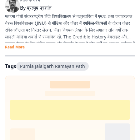
लेखक के बारे में
By
प्रत्युष प्रशांत
महात्मा गांधी अंतरराष्ट्रीय हिंदी विश्वविद्यालय से पत्रकारिता में
एम.ए.
तथा जवाहरलाल
नेहरू विश्वविद्यालय
(JNU)
से मीडिया और जेंडर में
एमफिल-पीएचडी
के दौरान जेंडर
संवेदनशीलता पर निरंतर लेखन. जेंडर विषयक लेखन के लिए लगातार तीन वर्षों तक
लाडली मीडिया अवार्ड से सम्मानित रहे. The Credible History वेबसाइट और
यूट्यूब चैनल के लिए कंटेंट राइटर और रिसर्चर के रूप में तीन वर्षों का अनुभव. वर्तमान में
Read More
प्रभात खबर डिजिटल
, बिहार में राजनीति और समसामयिक मुद्दों पर लेखन कर रहे हैं.
किताबें पढ़ने, वायलिन बजाने और कला-साहित्य में गहरी रुचि रखते हैं तथा बिहार को
सामाजिक, सांस्कृतिक और राजनीतिक दृष्टि से समझने में विशेष दिलचस्पी.
Tags
Purnia Jalalgarh Ramayan Path