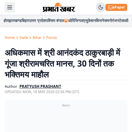
ePaper
होम
झारखण्ड
बिहार
उत्तर प्रदेश
पश्चिम बंगाल
ओरिजिनल
एजुकेशन
बिजनेस
मनोरंजन
टेक
ऑटो
Home
State
Bihar
Purnia
अधिकमास में श्री आनंदकंद ठाकुरबाड़ी में
गूंजा श्रीरामचरित मानस, 30 दिनों तक
भक्तिमय माहौल
Author
PRATYUSH PRASHANT
UPDATED:
MON, 18 MAY 2026 02:56 PM (IST)
विज्ञापन