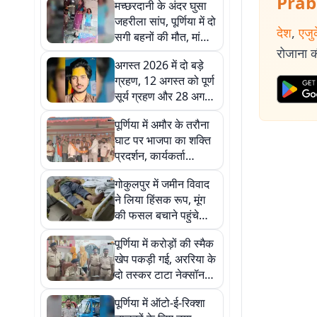
Prab
मच्छरदानी के अंदर घुसा
जहरीला सांप, पूर्णिया में दो
देश
,
एजु
सगी बहनों की मौत, मां
और भाई की जान बची
रोजाना की
अगस्त 2026 में दो बड़े
ग्रहण, 12 अगस्त को पूर्ण
सूर्य ग्रहण और 28 अगस्त
को चंद्र ग्रहण
पूर्णिया में अमौर के तरौना
घाट पर भाजपा का शक्ति
प्रदर्शन, कार्यकर्ता
सम्मेलन में नए सदस्यों का
गोकुलपुर में जमीन विवाद
स्वागत
ने लिया हिंसक रूप, मूंग
की फसल बचाने पहुंचे
किसान के मामा पर हमला
पूर्णिया में करोड़ों की स्मैक
खेप पकड़ी गई, अररिया के
दो तस्कर टाटा नेक्सॉन
समेत गिरफ्तार
पूर्णिया में ऑटो-ई-रिक्शा