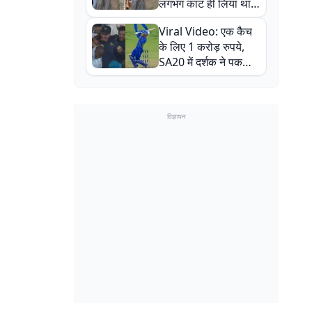
लगभग काट ही लिया था,
न्यूजीलैंड सीरीज से पहले
Viral Video: एक कैच
बाल-बाल बचे
के लिए 1 करोड़ रुपये,
SA20 में दर्शक ने पकड़ा
एक हाथ से गजब का कैच
विज्ञापन