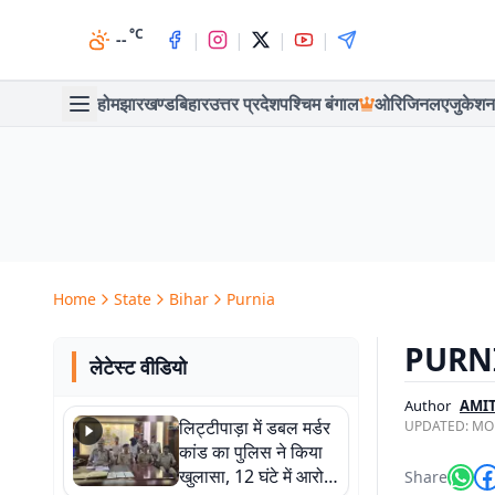
°C
|
|
|
|
--
होम
झारखण्ड
बिहार
उत्तर प्रदेश
पश्चिम बंगाल
ओरिजिनल
एजुकेशन
Home
State
Bihar
Purnia
PURNIA 
लेटेस्ट वीडियो
Author
AMI
लिट्टीपाड़ा में डबल मर्डर
UPDATED:
MON
कांड का पुलिस ने किया
खुलासा, 12 घंटे में आरोपी
Share