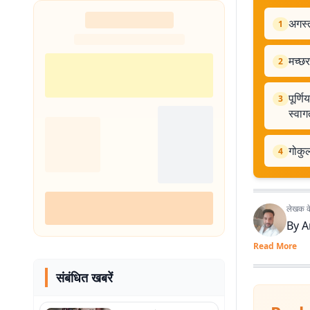
अगस्त
1
मच्छर
2
पूर्ण
3
स्वाग
गोकुल
4
लेखक के 
By
A
Read More
संबंधित खबरें