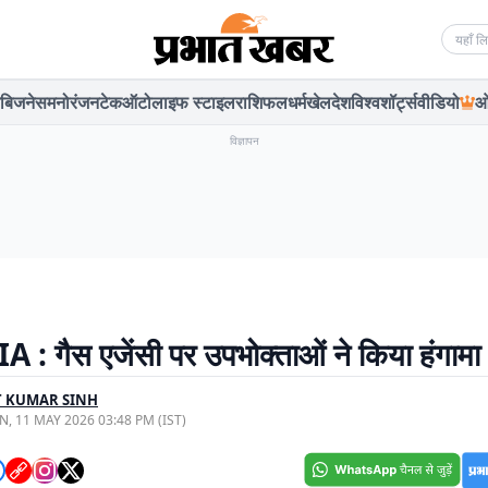
Searc
बिजनेस
मनोरंजन
टेक
ऑटो
लाइफ स्टाइल
राशिफल
धर्म
खेल
देश
विश्व
शॉर्ट्स
वीडियो
ओ
विज्ञापन
: गैस एजेंसी पर उपभोक्ताओं ने किया हंगामा
T KUMAR SINH
, 11 MAY 2026 03:48 PM (IST)