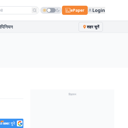
h news
Login
ePaper
पिनियन
शहर चुनें
विज्ञापन