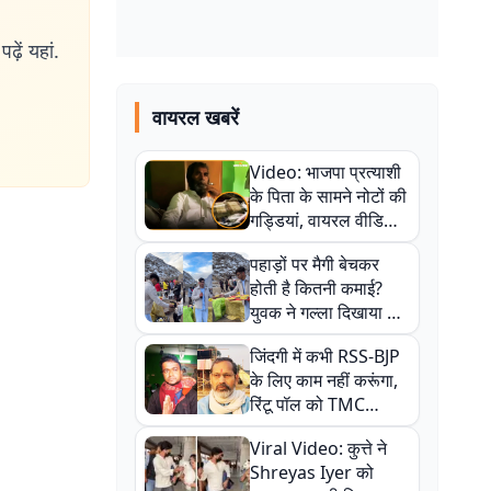
ढ़ें यहां.
वायरल खबरें
Video: भाजपा प्रत्याशी
के पिता के सामने नोटों की
गड्डियां, वायरल वीडियो
से राजनीति में उबाल,
पहाड़ों पर मैगी बेचकर
अजित महतो बोले- TMC
होती है कितनी कमाई?
की गंदी चाल
युवक ने गल्ला दिखाया तो
नौकरी वालों के खड़े हो गए
जिंदगी में कभी RSS-BJP
कान
के लिए काम नहीं करूंगा,
रिंटू पॉल को TMC
ऑफिस में ले जाकर पीटा,
Viral Video: कुत्ते ने
Video वायरल
Shreyas Iyer को