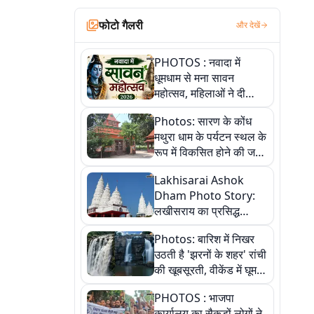
फोटो गैलरी
और देखें
PHOTOS : नवादा में
धूमधाम से मना सावन
महोत्सव, महिलाओं ने दी
सांस्कृतिक प्रस्तुतियां
Photos: सारण के कोंध
मथुरा धाम के पर्यटन स्थल के
रूप में विकसित होने की जगी
आस, 9 तस्वीरों में देखें पूरी
Lakhisarai Ashok
कहानी
Dham Photo Story:
लखीसराय का प्रसिद्ध
अशोक धाम—आस्था,
Photos: बारिश में निखर
श्रृंगार, अनुष्ठान और
उठती है 'झरनों के शहर' रांची
अलौकिक संध्या आरती के
की खूबसूरती, वीकेंड में घूम
विहंगम दृश्य
आएं ये 5 वादियां
PHOTOS : भाजपा
कार्यालय का सैकड़ों लोगों ने