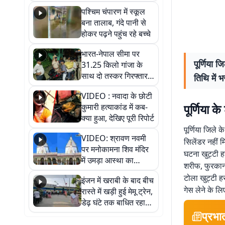
गिरफ्तार
पश्चिम चंपारण में स्कूल
बना तालाब, गंदे पानी से
होकर पढ़ने पहुंच रहे बच्चे
भारत-नेपाल सीमा पर
पूर्णिया 
31.25 किलो गांजा के
साथ दो तस्कर गिरफ्तार,
तिथि में 
नेपाली नंबर की बाइक
VIDEO : नवादा के छोटी
जब्त
पूर्णिया क
कुमारी हत्याकांड में कब-
क्या हुआ, देखिए पूरी रिपोर्ट
पूर्णिया जिले 
VIDEO: श्रावण नवमी
सिलेंडर नहीं म
पर मनोकामना शिव मंदिर
घटना खुट्टी ह
में उमड़ा आस्था का
शरीफ, फुरकान 
सैलाब, हर-हर महादेव के
टोला खुट्टी 
इंजन में खराबी के बाद बीच
जयघोष से गूंजा परिसर
गेस लेने के लि
रास्ते में खड़ी हुई मेमू ट्रेन,
डेढ़ घंटे तक बाधित रहा
आवागमन
प्रभा