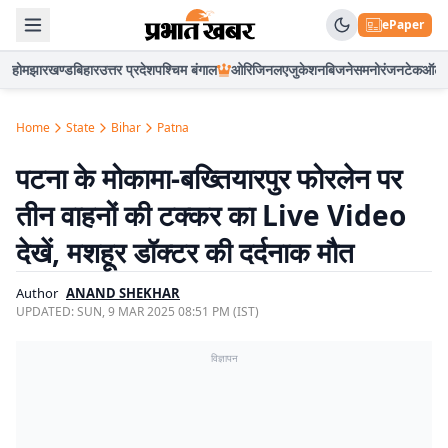
ePaper
होम
झारखण्ड
बिहार
उत्तर प्रदेश
पश्चिम बंगाल
ओरिजिनल
एजुकेशन
बिजनेस
मनोरंजन
टेक
ऑटो
Home
State
Bihar
Patna
पटना के मोकामा-बख्तियारपुर फोरलेन पर
तीन वाहनों की टक्कर का Live Video
देखें, मशहूर डॉक्टर की दर्दनाक मौत
Author
ANAND SHEKHAR
UPDATED:
SUN, 9 MAR 2025 08:51 PM (IST)
विज्ञापन