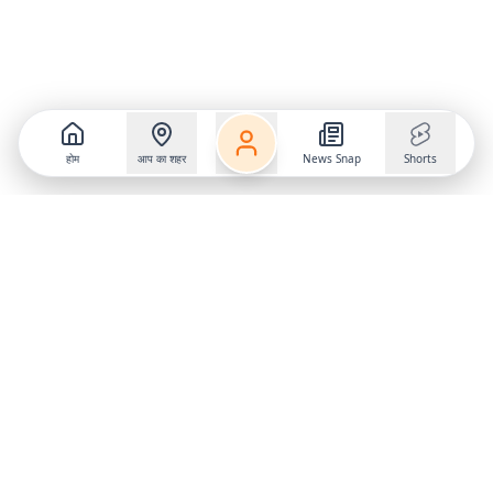
होम
आप का शहर
News Snap
Shorts
Follow us on
X
Download Mobile App