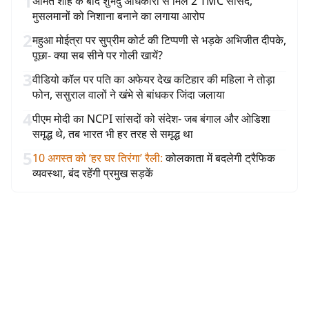
1
अमित शाह के बाद शुभेंदु अधिकारी से मिले 2 TMC सांसद,
मुसलमानों को निशाना बनाने का लगाया आरोप
2
महुआ मोईत्रा पर सुप्रीम कोर्ट की टिप्पणी से भड़के अभिजीत दीपके,
पूछा- क्या सब सीने पर गोली खायें?
3
वीडियो कॉल पर पति का अफेयर देख कटिहार की महिला ने तोड़ा
फोन, ससुराल वालों ने खंभे से बांधकर जिंदा जलाया
4
पीएम मोदी का NCPI सांसदों को संदेश- जब बंगाल और ओडिशा
समृद्ध थे, तब भारत भी हर तरह से समृद्ध था
5
10 अगस्त को ‘हर घर तिरंगा’ रैली
:
कोलकाता में बदलेगी ट्रैफिक
व्यवस्था, बंद रहेंगी प्रमुख सड़कें