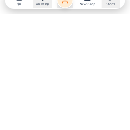
होम
आप का शहर
News Snap
Shorts
Follow us on
X
Download Mobile App
State
›
Jharkhand
›
Hindi News
Gumla News
Bihar News
Dumka News
Delhi News
Ranchi News
Odisha News
Bokaro News