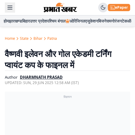
ePaper
होम
झारखण्ड
बिहार
उत्तर प्रदेश
पश्चिम बंगाल
ओरिजिनल
एजुकेशन
बिजनेस
मनोरंजन
टेक
ऑटो
Home
State
Bihar
Patna
वैष्णवी इलेवन और गोल एकेडमी टर्निंग
प्वायंट कप के फाइनल में
Author
DHARMNATH PRASAD
UPDATED:
SUN, 29 JUN 2025 12:58 AM (IST)
विज्ञापन