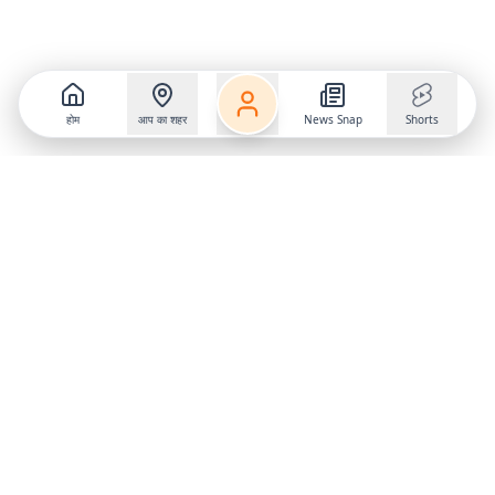
होम
आप का शहर
News Snap
Shorts
Follow us on
X
Download Mobile App
State
›
Jharkhand
›