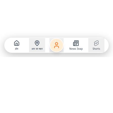
होम
आप का शहर
News Snap
Shorts
Follow us on
X
Download Mobile App