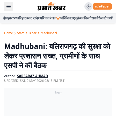
ePaper
होम
झारखण्ड
बिहार
उत्तर प्रदेश
पश्चिम बंगाल
ओरिजिनल
एजुकेशन
बिजनेस
मनोरंजन
टेक
ऑटो
Home
State
Bihar
Madhubani
Madhubani: बलिराजगढ़ की सुरक्षा को
लेकर प्रशासन सख्त, ग्रामीणों के साथ
एसपी ने की बैठक
Author
SARFARAZ AHMAD
UPDATED:
SAT, 9 MAY 2026 08:15 PM (IST)
विज्ञापन