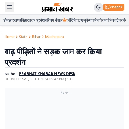
ePaper
होम
झारखण्ड
बिहार
उत्तर प्रदेश
पश्चिम बंगाल
ओरिजिनल
एजुकेशन
बिजनेस
मनोरंजन
टेक
ऑटो
Home
State
Bihar
Madhepura
बाढ़ पीड़ितों ने सड़क जाम कर किया
प्रदर्शन
Author
PRABHAT KHABAR NEWS DESK
UPDATED:
SAT, 5 OCT 2024 09:47 PM (IST)
विज्ञापन