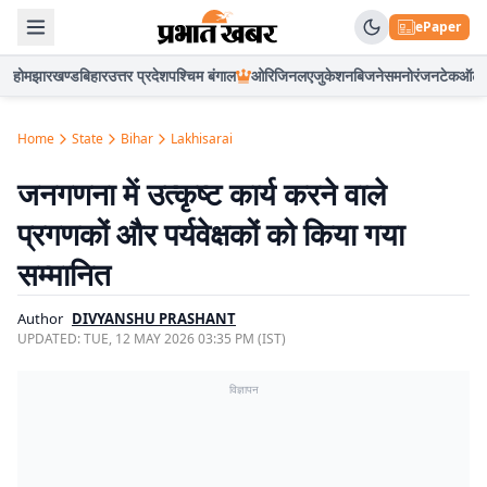
ePaper
होम
झारखण्ड
बिहार
उत्तर प्रदेश
पश्चिम बंगाल
ओरिजिनल
एजुकेशन
बिजनेस
मनोरंजन
टेक
ऑटो
Home
State
Bihar
Lakhisarai
जनगणना में उत्कृष्ट कार्य करने वाले
प्रगणकों और पर्यवेक्षकों को किया गया
सम्मानित
Author
DIVYANSHU PRASHANT
UPDATED:
TUE, 12 MAY 2026 03:35 PM (IST)
विज्ञापन