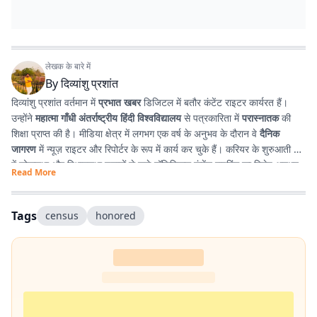
लेखक के बारे में
By
दिव्यांशु प्रशांत
दिव्यांशु प्रशांत वर्तमान में
प्रभात खबर
डिजिटल में बतौर कंटेंट राइटर कार्यरत हैं।
उन्होंने
महात्मा गाँधी अंतर्राष्ट्रीय हिंदी विश्वविद्यालय
से पत्रकारिता में
परास्नातक
की
शिक्षा प्राप्त की है। मीडिया क्षेत्र में लगभग एक वर्ष के अनुभव के दौरान वे
दैनिक
जागरण
में न्यूज़ राइटर और रिपोर्टर के रूप में कार्य कर चुके हैं। करियर के शुरुआती दौर
में लोकसभा और विधानसभा चुनावों से जुड़े पॉलिटिकल कंटेंट राइटिंग का विशेष अनुभव
Read More
प्राप्त किया। इसके अतिरिक्त उन्होंने
टी. एन. बी. कॉलेज
से हिंदी साहित्य में
स्नातक
किया है, जिसके कारण साहित्य, पठन-पाठन, लेखन और कविता-सृजन में उनकी विशेष
रुचि है। सटीक, निष्पक्ष और प्रभावशाली लेखन के माध्यम से पाठकों तक विश्वसनीय
Tags
census
honored
जानकारी पहुँचाना उनकी पेशेवर पहचान है।