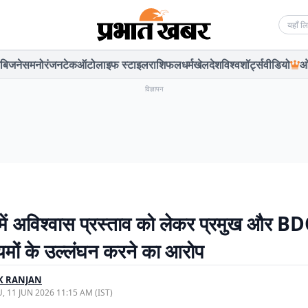
Searc
बिजनेस
मनोरंजन
टेक
ऑटो
लाइफ स्टाइल
राशिफल
धर्म
खेल
देश
विश्व
शॉर्ट्स
वीडियो
ओ
विज्ञापन
 में अविश्वास प्रस्ताव को लेकर प्रमुख और BDO
यमों के उल्लंघन करने का आरोप
K RANJAN
, 11 JUN 2026 11:15 AM (IST)