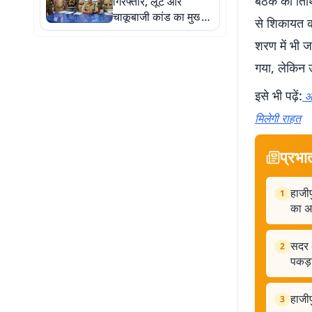
बैठक की तिथ
गिरफ्तार, लूट और
चाकूबाजी कांड का मुख्य
से शिकायत क
आरोपी पुलिस के हत्थे
शरण में भी ज
चढ़ा
गया, लेकिन 
इसे भी पढ़ें:
और
मिलेगी राहत
प्रभा
हाजीप
1
का अ
सदर 
2
पकड़
हाजीप
3