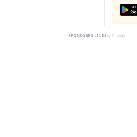
SPONSORED LINKS
by Taboola