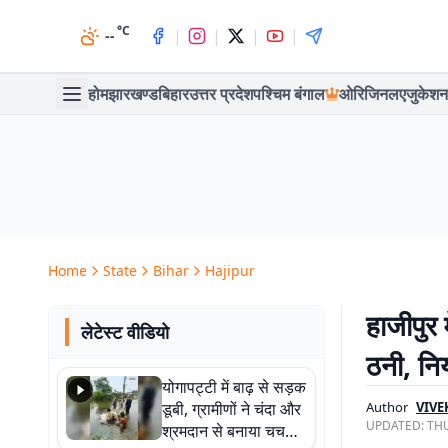
°C
|
|
|
|
--
होम
झारखण्ड
बिहार
उत्तर प्रदेश
पश्चिम बंगाल
ओरिजिनल
एजुकेशन
Home
State
Bihar
Hajipur
हाजीपुर
लेटेस्ट वीडियो
ठनी, नि
योगापट्टी में बाढ़ से सड़क
डूबी, ग्रामीणों ने चंदा और
Author
VIVE
UPDATED:
THU
श्रमदान से बनाया चचरी