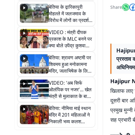
पुल
बेतिया के द्वारिकापुरी
Share
मोहल्ले में जलजमाव के
विरोध में लोगों का प्रदर्शन,
स्थायी समाधान की मांग
VIDEO : मंत्री दीपक
प्रकाश के MLC बनने पर
क्या बोले उपेंद्र कुशवाहा,
Hajipur N
सुनिए
बेतिया: श्रावण अष्टमी पर
प्रस्ताव 
शिवमय हुआ मनोकामना
अधिनियम 
मंदिर, जलाभिषेक के लिए
लगी लंबी कतारें
Hajipur N
VIDEO: 'अब सिर्फ
ओलंपिक पर नजर'... खेल
खिलाफ लाए गए
मंत्री से मुलाकात के बाद
दूसरी बार अव
जैसमीन लंबोरिया का बड़ा
बेतिया: नीमिया माई स्थान
बयान
प्रमुख मुन्न
मंदिर में 201 महिलाओं ने
सह प्रभारी 
निकाली भव्य कलश
शोभायात्रा, शिवलिंग
प्राण-प्रतिष्ठा महोत्सव