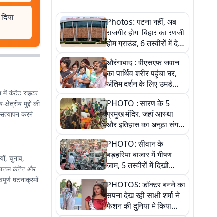
 दिया
Photos: पटना नहीं, अब
राजगीर होगा बिहार का रणजी
होम ग्राउंड, 6 तस्वीरों में देखें
नए स्टेडियम की पूरी कहानी
औरंगाबाद : बीएसएफ जवान
का पार्थिव शरीर पहुंचा घर,
अंतिम दर्शन के लिए उमड़े
 में कंटेंट राइटर
लोग
PHOTO : सारण के 5
षेत्रीय मुद्दों की
प्रमुख मंदिर, जहां आस्था
ा सत्यापन करने
और इतिहास का अनूठा संगम,
तस्वीरों में जानिए
PHOTO: सीवान के
बड़हरिया बाजार में भीषण
ों, चुनाव,
जाम, 5 तस्वीरों में दिखी
िजिटल कंटेंट और
अव्यवस्था
वपूर्ण घटनाक्रमों
PHOTOS: डॉक्टर बनने का
सपना देख रही साक्षी शर्मा ने
फैशन की दुनिया में किया
कमाल,जानिए बेगूसराय की