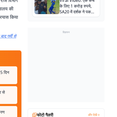
 राज विभाग
Viral Video: एक कैच
बाल-बाल बचे
के लिए 1 करोड़ रुपये,
ायालय की
SA20 में दर्शक ने पकड़ा
प्रयास किया
एक हाथ से गजब का कैच
विज्ञापन
ाद गर्मी से
 15 दिन
 से
ीकरण
फोटो गैलरी
और देखें