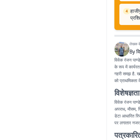
हाजीप
4
प्रशि
लेखक के 
By
वि
विवेक रंजन पाण्ड
के रूप में कार्यर
गहरी समझ है. खब
को प्राथमिकता देत
विशेषज्ञता
विवेक रंजन पाण्
अपराध, मौसम, शि
डेटा आधारित रिपो
पर लगातार नजर ब
पत्रकारि