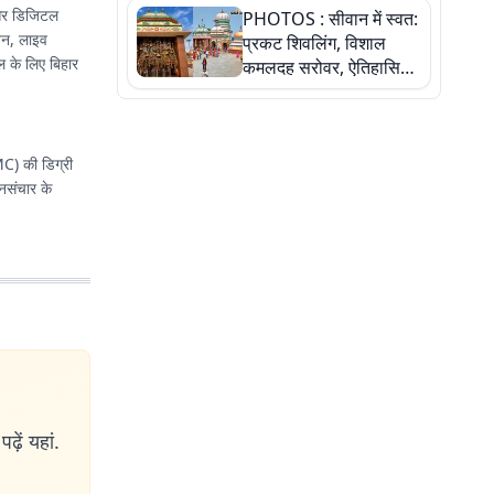
ी और डिजिटल
PHOTOS : सीवान में स्वत:
बेटी ने कैसे दी अपने सपनों
लेखन, लाइव
प्रकट शिवलिंग, विशाल
को उड़ान
टल के लिए बिहार
कमलदह सरोवर, ऐतिहासिक
महेंद्रनाथ मंदिर और घंटाघर
की कहानी, तस्वीरों में देखिए
MC) की डिग्री
जनसंचार के
ढ़ें यहां.