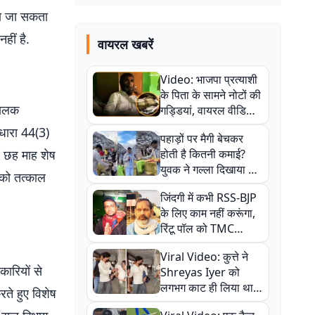
ाया जा सकता
हीं है.
वायरल खबरें
Video: भाजपा प्रत्याशी
के पिता के सामने नोटों की
पालक
गड्डियां, वायरल वीडियो
से राजनीति में उबाल,
 धारा 44(3)
पहाड़ों पर मैगी बेचकर
अजित महतो बोले- TMC
ल छह माह शेष
होती है कितनी कमाई?
की गंदी चाल
युवक ने गल्ला दिखाया तो
 को तत्काल
नौकरी वालों के खड़े हो गए
जिंदगी में कभी RSS-BJP
कान
के लिए काम नहीं करूंगा,
रिंटू पॉल को TMC
ऑफिस में ले जाकर पीटा,
Viral Video: कुत्ते ने
Video वायरल
कारियों से
Shreyas Iyer को
लगभग काट ही लिया था,
ते हुए विशेष
न्यूजीलैंड सीरीज से पहले