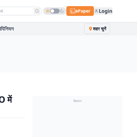
h news
Login
ePaper
पिनियन
शहर चुनें
 में
विज्ञापन