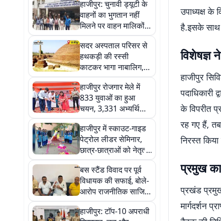
हाजीपुर: चुनावी ड्यूटी के
उपाध्यक्ष के 
वाहनों का भुगतान नहीं
मिलने पर वाहन मालिकों
है.इसके साथ 
का प्रदर्शन, 15 दिन का
सदर अस्पताल परिसर से
अल्टीमेटम
विशेषज्ञ 
हथकड़ी की रस्सी
काटकर भागा नाबालिग,
हाजीपुर सिवि
पुलिस ने दोबारा घर से
हाजीपुर रोजगार मेले में
पकड़ा
पदाधिकारी द्
833 युवाओं का हुआ
के विपरीत प
चयन, 3,331 अभ्यर्थियों
ने किया था पंजीकरण
रह गए हैं, त
हाजीपुर में स्काउट-गाइड
पेट्रोल लीडर सेमिनार,
निरस्त किया
छात्र-छात्राओं को नेतृत्व
और सेवा का दिया
प्रमुख का
बस स्टैंड विवाद पर पूर्व
प्रशिक्षण
विधायक की सफाई, बोले-
प्रखंड प्रमुख
आरोप राजनीतिक साजिश,
सीएम-डीजीपी से मांगेंगे
मार्गदर्शन प
हाजीपुर: टॉप-10 अपराधी
सुरक्षा