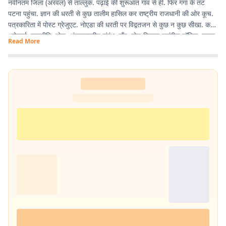
नवीनतम जिला (अरवल) से ताल्लुक. पढ़ाई की शुरूआत गांव से ही. फिर गंगा के तट
पटना पहुंचा. ज्ञान की धरती से कुछ तालीम हासिल कर राष्ट्रीय राजधानी की ओर कूच.
पत्रकारिता में पोस्ट ग्रेजुएट. नोएडा की धरती पर विद्वतजन से कुछ न कुछ सीखा. करंट
अफ़ेयर्स, राजनीति, खेल, अंतरराष्ट्रीय संबंध, गाँव, खेत-किसान पसंदीदा टॉपिक. स्कूल,
Read More
कॉलेज युनिवर्सिटी में यूथ से गपशप करना एनर्जी का अतिरिक्त स्रोत. साल 2020 में
नोएडा से शुरू हुई इस लेखन यात्रा कलम, डेस्कटॉप, लैपटॉप के की-बोर्ड से होते हुए
स्मार्ट फोन तक पहुंच गयी. ज्यों-ज्यों उम्र बढ़ रही है, सीखने, पढ़ने, लिखने की भूख भी
बढ़ रही है.