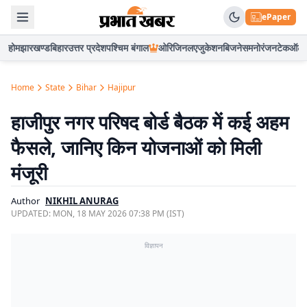
ePaper
होम
झारखण्ड
बिहार
उत्तर प्रदेश
पश्चिम बंगाल
ओरिजिनल
एजुकेशन
बिजनेस
मनोरंजन
टेक
ऑटो
Home
State
Bihar
Hajipur
हाजीपुर नगर परिषद बोर्ड बैठक में कई अहम
फैसले, जानिए किन योजनाओं को मिली
मंजूरी
Author
NIKHIL ANURAG
UPDATED:
MON, 18 MAY 2026 07:38 PM (IST)
विज्ञापन