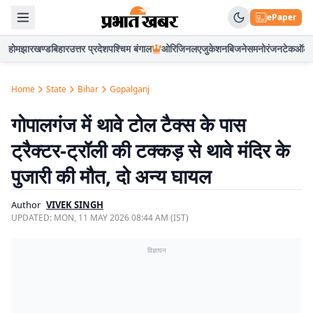
ePaper
होम
झारखण्ड
बिहार
उत्तर प्रदेश
पश्चिम बंगाल
ओरिजिनल
एजुकेशन
बिजनेस
मनोरंजन
टेक
ऑटो
Home
State
Bihar
Gopalganj
गोपालगंज में थावे टोल टैक्स के पास
ट्रैक्टर-ट्रॉली की टक्कड़ से थावे मंदिर के
पुजारी की मौत, दो अन्य घायल
Author
VIVEK SINGH
UPDATED:
MON, 11 MAY 2026 08:44 AM (IST)
विज्ञापन