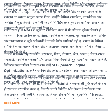
समाचार निर्माण, स्क्रिप्ट लेखन, विजुअल चयन, फील्ड रिपोर्टिग और प्रसारण प्रक्रिया
पत्रकारिता के क्षेत्र में उन्होंने मीडिया प्लेटफॉर्म के माध्यम से ग्राउंड रिपोर्टिंग, जनमत
को नजदीक से समझने का व्यावहारिक अनुभव प्राप्त हुआ.
संग्रह (Public Opinion), सामाजिक मुद्दों की कवरेज और स्थानीय समाचारों के
संकलन का व्यापक अनुभव प्राप्त किया. उन्होंने विभिन्न सामाजिक, राजनीतिक और
जनहित से जुड़े विषयों पर जमीनी स्तर से रिपोर्टिंग करते हुए आम लोगों की आवाज को
प्रमुखता से सामने लाने का कार्य किया है.
इसके साथ ही वे
NGO
से जुड़कर सामाजिक कार्यों में भी सक्रिय भूमिका निभाते हैं.
स्वास्थ्य, महिला सशक्तिकरण, शिक्षा, सामाजिक जागरूकता, युवा सशक्तिकरण, धार्मिक
और जनकल्याण से जुड़े अभियानों में उनकी विशेष भागीदारी रही है. समाज के विभिन्न
वर्गों के बीच जागरूकता फैलाने और सकारात्मक बदलाव लाने के प्रयासों में वे निरंतर
योगदान देते रहे हैं.
वर्तमान में
विवेक सिंह
राजनीति, प्रशासन, शिक्षा, रोजगार, खेल, अपराध, रियल-टाइम
समाचारों, सामाजिक सरोकारों और समसामयिक विषयों से जुड़ी खबरों पर लेखन करते हैं.
डिजिटल पत्रकारिता के साथ-साथ उन्हें
SEO (Search Engine
Optimization)
, कंटेंट प्लानिंग और ट्रेंड-आधारित समाचार लेखन की अच्छी समझ
है. ब्रेकिंग न्यूज की पहचान, त्वरित कवरेज और कम समय में तथ्यपरक समाचार तैयार
विवेक सिंह
किसी भी समाचार को प्रकाशित करने से पहले तथ्यों की जांच और सत्यापन
करना उनकी प्रमुख कार्यक्षमताओं में शामिल है.
को सर्वोच्च प्राथमिकता देते हैं. वे विश्वसनीय स्रोतों से जानकारी की पुष्टि करने के बाद
ही समाचार प्रकाशित करते हैं, जिससे उनकी रिपोर्टिंग और लेखन में सटीकता तथा
विश्वसनीयता बनी रहती है. तथ्यपरक, निष्पक्ष और भरोसेमंद पत्रकारिता में विश्वास
रखने वाले विवेक सिंह पाठकों तक गुणवत्तापूर्ण और विश्वसनीय जानकारी पहुंचाने के लिए
Read More
प्रतिबद्ध हैं.