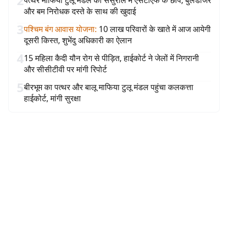
2
पत्थर माफिया टुलू मंडल की ससुराल में एसटीएफ के छापे, बुलडोजर
और बम निरोधक दस्ते के साथ की खुदाई
3
पश्चिम बंग आवास योजना
:
10 लाख परिवारों के खाते में आज आयेगी
दूसरी किस्त, शुभेंदु अधिकारी का ऐलान
4
15 महिला कैदी यौन रोग से पीड़ित, हाईकोर्ट ने जेलों में निगरानी
और सीसीटीवी पर मांगी रिपोर्ट
5
बीरभूम का पत्थर और बालू माफिया टुलू मंडल पहुंचा कलकत्ता
हाईकोर्ट, मांगी सुरक्षा