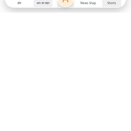
होम
आप का शहर
News Snap
Shorts
Follow us on
X
Download Mobile App
State
›
Jharkhand
›
Hindi News
Gumla News
Bihar News
Dumka News
Delhi News
Ranchi News
Odisha News
Bokaro News