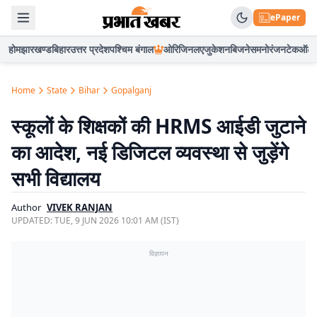
ePaper
होम
झारखण्ड
बिहार
उत्तर प्रदेश
पश्चिम बंगाल
ओरिजिनल
एजुकेशन
बिजनेस
मनोरंजन
टेक
ऑटो
Home
State
Bihar
Gopalganj
स्कूलों के शिक्षकों की HRMS आईडी जुटाने
का आदेश, नई डिजिटल व्यवस्था से जुड़ेंगे
सभी विद्यालय
Author
VIVEK RANJAN
UPDATED:
TUE, 9 JUN 2026 10:01 AM (IST)
विज्ञापन