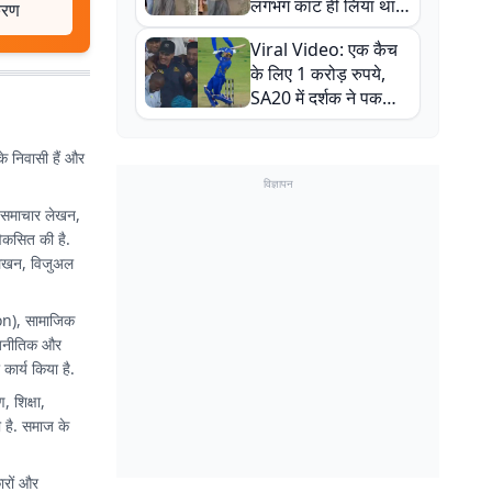
लगभग काट ही लिया था,
ीकरण
न्यूजीलैंड सीरीज से पहले
Viral Video: एक कैच
बाल-बाल बचे
के लिए 1 करोड़ रुपये,
SA20 में दर्शक ने पकड़ा
एक हाथ से गजब का कैच
के निवासी हैं और
विज्ञापन
ग, समाचार लेखन,
िकसित की है.
ट लेखन, विजुअल
nion), सामाजिक
राजनीतिक और
कार्य किया है.
, शिक्षा,
 है. समाज के
ारों और