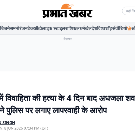
Searc
बिजनेस
मनोरंजन
टेक
ऑटो
लाइफ स्टाइल
राशिफल
धर्म
खेल
देश
विश्व
शॉर्ट्स
वीडियो
ओ
विज्ञापन
 में विवाहिता की हत्या के 4 दिन बाद अधजला श
 ने पुलिस पर लगाए लापरवाही के आरोप
K SINGH
, 8 JUN 2026 07:34 PM (IST)