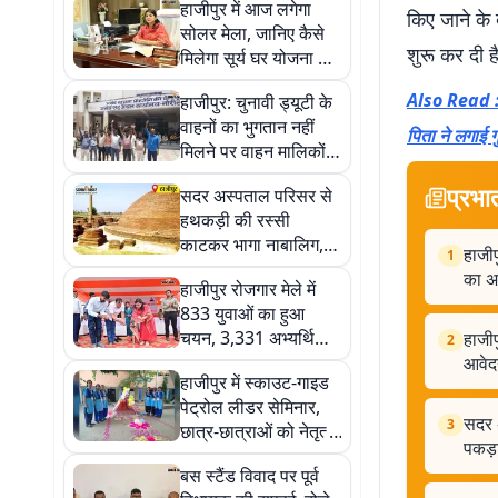
हाजीपुर में आज लगेगा
किए जाने के 
सोलर मेला, जानिए कैसे
शुरू कर दी है
मिलेगा सूर्य घर योजना का
लाभ और कैसे करें आवेदन
Also Read : ह
हाजीपुर: चुनावी ड्यूटी के
वाहनों का भुगतान नहीं
पिता ने लगाई ग
मिलने पर वाहन मालिकों
का प्रदर्शन, 15 दिन का
प्रभा
सदर अस्पताल परिसर से
अल्टीमेटम
हथकड़ी की रस्सी
काटकर भागा नाबालिग,
हाजीप
1
पुलिस ने दोबारा घर से
का अ
हाजीपुर रोजगार मेले में
पकड़ा
833 युवाओं का हुआ
चयन, 3,331 अभ्यर्थियों
हाजीप
2
ने किया था पंजीकरण
आवे
हाजीपुर में स्काउट-गाइड
पेट्रोल लीडर सेमिनार,
सदर 
3
छात्र-छात्राओं को नेतृत्व
पकड़
और सेवा का दिया
बस स्टैंड विवाद पर पूर्व
प्रशिक्षण