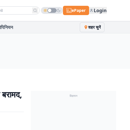
h news
Login
ePaper
पिनियन
शहर चुनें
व बरामद,
विज्ञापन