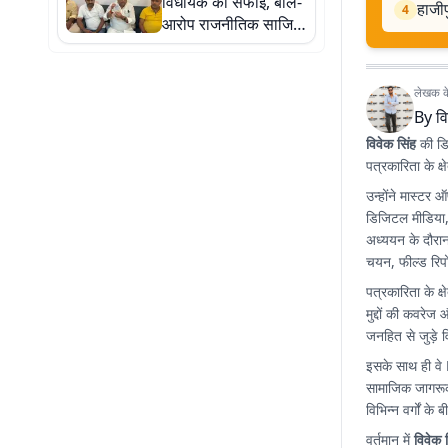
विधायक की सफाई, बोले-
हाजीप
4
आरोप राजनीतिक साजिश,
सीएम-डीजीपी से मांगेंगे
सुरक्षा
लेखक के 
By
वि
विवेक सिंह
की डिज
पत्रकारिता के क्षे
उन्होंने मास्टर 
डिजिटल मीडिया,
अध्ययन के दौरान 
चयन, फील्ड रिपो
पत्रकारिता के क्
मुद्दों की कवरे
जनहित से जुड़े व
इसके साथ ही वे
सामाजिक जागरूकत
विभिन्न वर्गों क
वर्तमान में
विवेक 