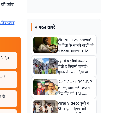
े की जांच
द फिर गायब,
वायरल खबरें
Video: भाजपा प्रत्याशी
के पिता के सामने नोटों की
गड्डियां, वायरल वीडियो
से राजनीति में उबाल,
 15 दिन
पहाड़ों पर मैगी बेचकर
अजित महतो बोले- TMC
होती है कितनी कमाई?
की गंदी चाल
युवक ने गल्ला दिखाया तो
करें
नौकरी वालों के खड़े हो गए
जिंदगी में कभी RSS-BJP
कान
के लिए काम नहीं करूंगा,
रिंटू पॉल को TMC
 से
ऑफिस में ले जाकर पीटा,
Viral Video: कुत्ते ने
Video वायरल
Shreyas Iyer को