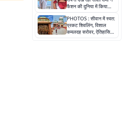
फैशन की दुनिया में किया
कमाल,जानिए बेगूसराय की
PHOTOS : सीवान में स्वत:
बेटी ने कैसे दी अपने सपनों
प्रकट शिवलिंग, विशाल
को उड़ान
कमलदह सरोवर, ऐतिहासिक
महेंद्रनाथ मंदिर और घंटाघर
की कहानी, तस्वीरों में देखिए