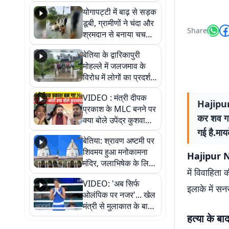
आवागमन
योगापट्टी में बाढ़ से सड़क
डूबी, ग्रामीणों ने चंदा और
Share
श्रमदान से बनाया चचरी
पुल
बेतिया के द्वारिकापुरी
मोहल्ले में जलजमाव के
विरोध में लोगों का प्रदर्शन,
स्थायी समाधान की मांग
VIDEO : मंत्री दीपक
Hajipur N
प्रकाश के MLC बनने पर
कर शव गा
क्या बोले उपेंद्र कुशवाहा,
सुनिए
गई है.माय
बेतिया: श्रावण अष्टमी पर
शिवमय हुआ मनोकामना
Hajipur Ne
मंदिर, जलाभिषेक के लिए
में विवाहिता
लगी लंबी कतारें
VIDEO: 'अब सिर्फ
इलाके में सन
ओलंपिक पर नजर'... खेल
मंत्री से मुलाकात के बाद
जैसमीन लंबोरिया का बड़ा
हत्या के ब
बयान