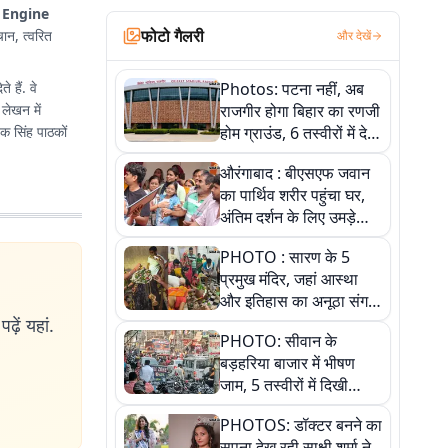
 Engine
फोटो गैलरी
चान, त्वरित
और देखें
 हैं. वे
Photos: पटना नहीं, अब
 लेखन में
राजगीर होगा बिहार का रणजी
ेक सिंह पाठकों
होम ग्राउंड, 6 तस्वीरों में देखें
नए स्टेडियम की पूरी कहानी
औरंगाबाद : बीएसएफ जवान
का पार्थिव शरीर पहुंचा घर,
अंतिम दर्शन के लिए उमड़े
लोग
PHOTO : सारण के 5
प्रमुख मंदिर, जहां आस्था
और इतिहास का अनूठा संगम,
तस्वीरों में जानिए
ढ़ें यहां.
PHOTO: सीवान के
बड़हरिया बाजार में भीषण
जाम, 5 तस्वीरों में दिखी
अव्यवस्था
PHOTOS: डॉक्टर बनने का
सपना देख रही साक्षी शर्मा ने