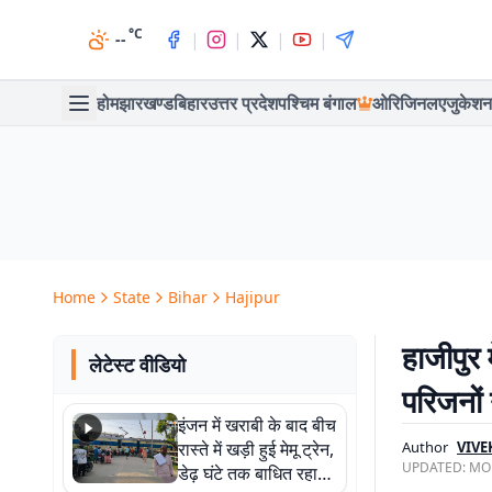
°C
|
|
|
|
--
होम
झारखण्ड
बिहार
उत्तर प्रदेश
पश्चिम बंगाल
ओरिजिनल
एजुकेशन
Home
State
Bihar
Hajipur
हाजीपुर
लेटेस्ट वीडियो
परिजनों
इंजन में खराबी के बाद बीच
रास्ते में खड़ी हुई मेमू ट्रेन,
Author
VIVE
UPDATED:
MON
डेढ़ घंटे तक बाधित रहा