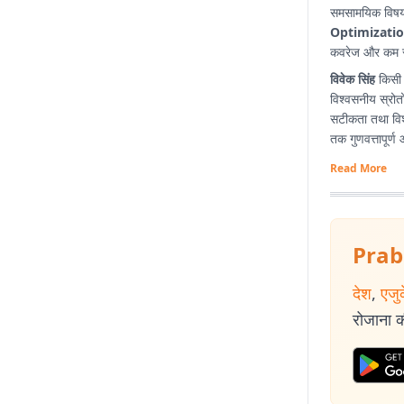
समसामयिक विषयों
Optimizatio
कवरेज और कम समय
विवेक सिंह
किसी भ
विश्वसनीय स्रोतो
सटीकता तथा विश्
तक गुणवत्तापूर्ण
Read More
Prab
देश
,
एजु
रोजाना की