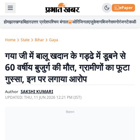
ePaper
होम
झारखण्ड
बिहार
उत्तर प्रदेश
पश्चिम बंगाल
ओरिजिनल
एजुकेशन
बिजनेस
मनोरंजन
टेक
ऑटो
Home
State
Bihar
Gaya
गया जी में बालू खदान के गड्ढे में डूबने से
60 वर्षीय बुजुर्ग की मौत, ग्रामीणों का फूटा
गुस्सा, इन पर लगाया आरोप
Author
SAKSHI KUMARI
UPDATED:
THU, 11 JUN 2026 12:21 PM (IST)
विज्ञापन